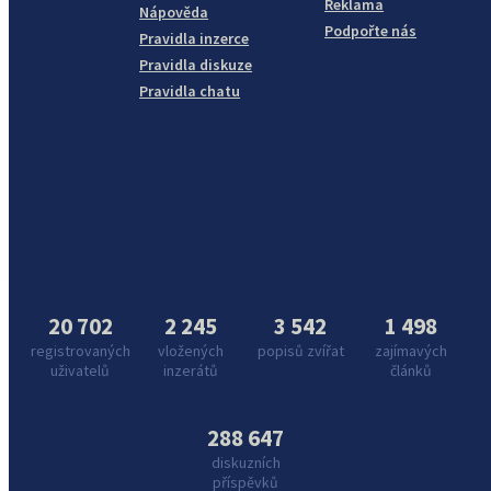
Reklama
Nápověda
Podpořte nás
Pravidla inzerce
Pravidla diskuze
Pravidla chatu
20 702
2 245
3 542
1 498
registrovaných
vložených
popisů zvířat
zajímavých
uživatelů
inzerátů
článků
288 647
diskuzních
příspěvků