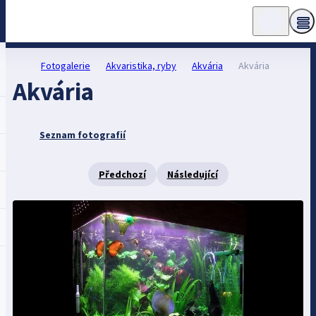
Fotogalerie
Akvaristika, ryby
Akvária
Akvária
Akvária
Seznam fotografií
Předchozí
Následující