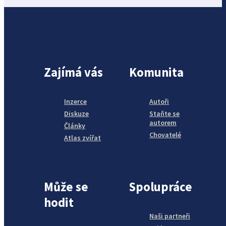
Zajímá vás
Komunita
Inzerce
Autoři
Diskuze
Staňte se
autorem
Články
Chovatelé
Atlas zvířat
Může se
Spolupráce
hodit
Naši partneři