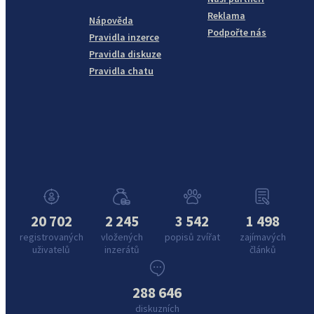
Reklama
Nápověda
Podpořte nás
Pravidla inzerce
Pravidla diskuze
Pravidla chatu
20 702
2 245
3 542
1 498
registrovaných
vložených
popisů zvířat
zajímavých
uživatelů
inzerátů
článků
288 646
diskuzních