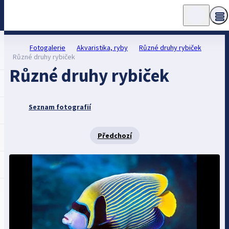
Fotogalerie
Akvaristika, ryby
Různé druhy rybiček
Různé druhy rybiček
Různé druhy rybiček
Seznam fotografií
Předchozí