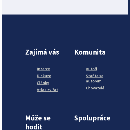
Zajímá vás
Komunita
Inzerce
Autoři
Diskuze
Staňte se
autorem
Články
Chovatelé
Atlas zvířat
Může se
Spolupráce
hodit