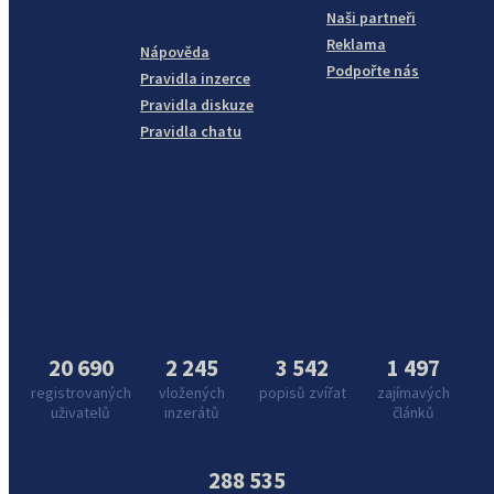
Naši partneři
Reklama
Nápověda
Podpořte nás
Pravidla inzerce
Pravidla diskuze
Pravidla chatu
20 690
2 245
3 542
1 497
registrovaných
vložených
popisů zvířat
zajímavých
uživatelů
inzerátů
článků
288 535