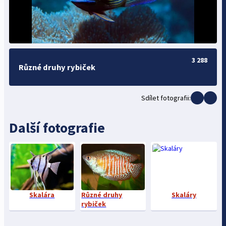
3 288
Různé druhy rybiček
Sdílet fotografii:
Další fotografie
Skalára
Různé druhy
Skaláry
rybiček