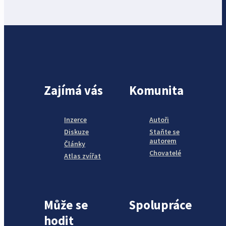
Zajímá vás
Komunita
Inzerce
Autoři
Diskuze
Staňte se
autorem
Články
Chovatelé
Atlas zvířat
Může se
Spolupráce
hodit