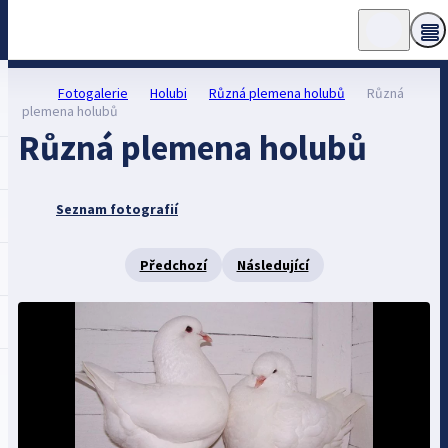
Fotogalerie
Holubi
Různá plemena holubů
Různá
plemena holubů
Různá plemena holubů
Seznam fotografií
Předchozí
Následující