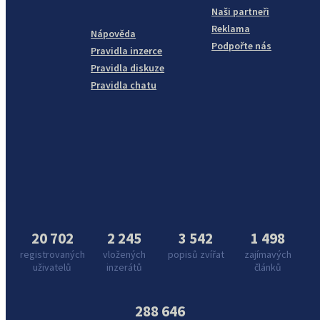
Naši partneři
Reklama
Nápověda
Podpořte nás
Pravidla inzerce
Pravidla diskuze
Pravidla chatu
20 702
2 245
3 542
1 498
registrovaných
vložených
popisů zvířat
zajímavých
uživatelů
inzerátů
článků
288 646