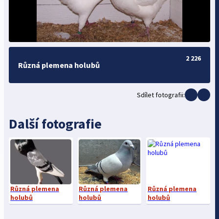
2 226
Různá plemena holubů
Sdílet fotografii:
Další fotografie
Různá plemena
Různá plemena
Různá plemena
holubů
holubů
holubů