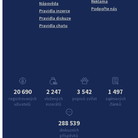
Reklama
Nápověda
Podpořte nás
Pravidla inzerce
Pravidla diskuze
Pravidla chatu
20 690
2 247
3 542
1 497
registrovaných
vložených
popisů zvířat
zajímavých
uživatelů
inzerátů
článků
288 539
diskuzních
příspěvků