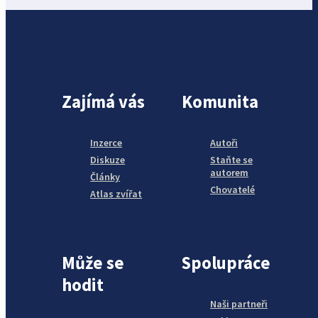
Zajímá vás
Komunita
Inzerce
Autoři
Diskuze
Staňte se
autorem
Články
Chovatelé
Atlas zvířat
Může se
Spolupráce
hodit
Naši partneři