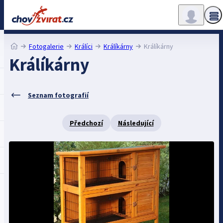
Fotogalerie
Králíci
Králíkárny
Králíkárny
Králíkárny
Seznam fotografií
Předchozí
Následující