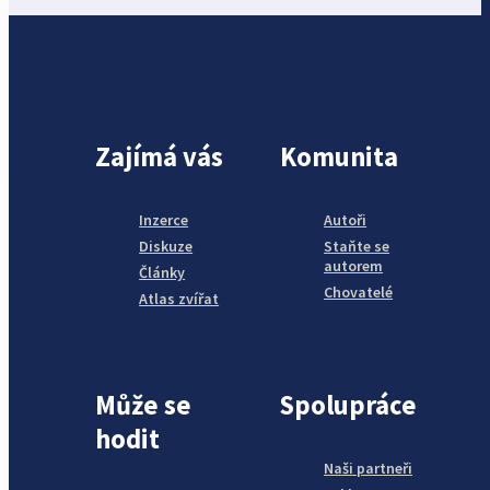
Zajímá vás
Komunita
Inzerce
Autoři
Diskuze
Staňte se
autorem
Články
Chovatelé
Atlas zvířat
Může se
Spolupráce
hodit
Naši partneři