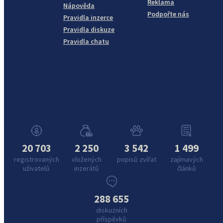
Reklama
Nápověda
Podpořte nás
Pravidla inzerce
Pravidla diskuze
Pravidla chatu
20 703
2 250
3 542
1 499
registrovaných
vložených
popisů zvířat
zajímavých
uživatelů
inzerátů
článků
288 655
diskuzních
příspěvků