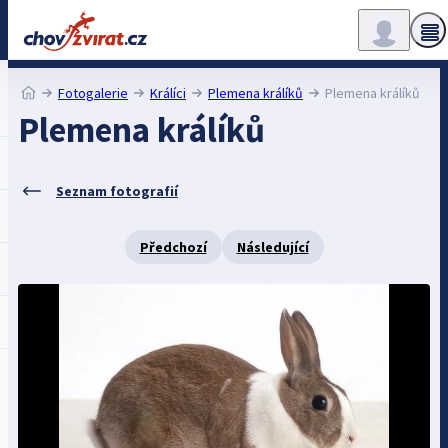
Fotogalerie
Králíci
Plemena králíků
Plemena králíků
Plemena králíků
Seznam fotografií
Předchozí
Následující