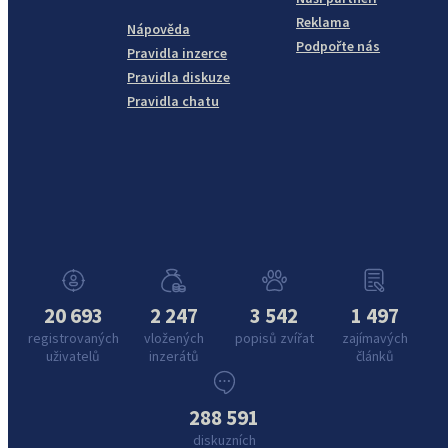
Reklama
Nápověda
Podpořte nás
Pravidla inzerce
Pravidla diskuze
Pravidla chatu
20 693
2 247
3 542
1 497
registrovaných
vložených
popisů zvířat
zajímavých
uživatelů
inzerátů
článků
288 591
diskuzních