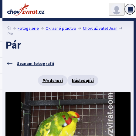
Fotogalerie
Okrasné ptactvo
Chov: uživatel Jean
Pár
Pár
Seznam fotografií
Předchozí
Následující