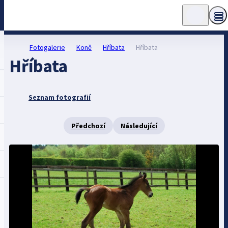
Fotogalerie
Koně
Hříbata
Hříbata
Hříbata
Seznam fotografií
Předchozí
Následující