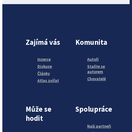
Zajímá vás
Komunita
Inzerce
Autoři
Diskuze
Staňte se
autorem
Články
Chovatelé
Atlas zvířat
Může se
Spolupráce
hodit
Naši partneři