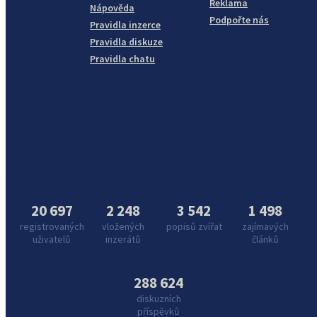
Reklama
Nápověda
Podpořte nás
Pravidla inzerce
Pravidla diskuze
Pravidla chatu
20 697
2 248
3 542
1 498
registrovaných
vložených
popisů zvířat
zajímavých
uživatelů
inzerátů
článků
288 624
diskuzních
příspěvků