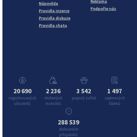
Reklama
Nápověda
Podpořte nás
Pravidla inzerce
Pravidla diskuze
Pravidla chatu
20 690
2 236
3 542
1 497
registrovaných
vložených
popisů zvířat
zajímavých
uživatelů
inzerátů
článků
288 539
diskuzních
příspěvků