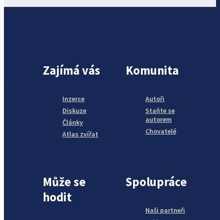
Zajímá vás
Komunita
Inzerce
Autoři
Diskuze
Staňte se
autorem
Články
Chovatelé
Atlas zvířat
Může se
Spolupráce
hodit
Naši partneři