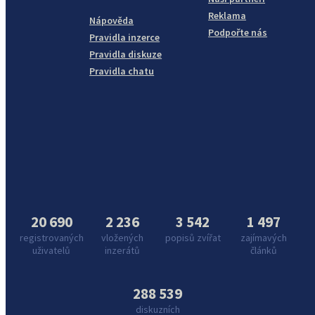
Reklama
Nápověda
Podpořte nás
Pravidla inzerce
Pravidla diskuze
Pravidla chatu
20 690
2 236
3 542
1 497
registrovaných
vložených
popisů zvířat
zajímavých
uživatelů
inzerátů
článků
288 539
diskuzních