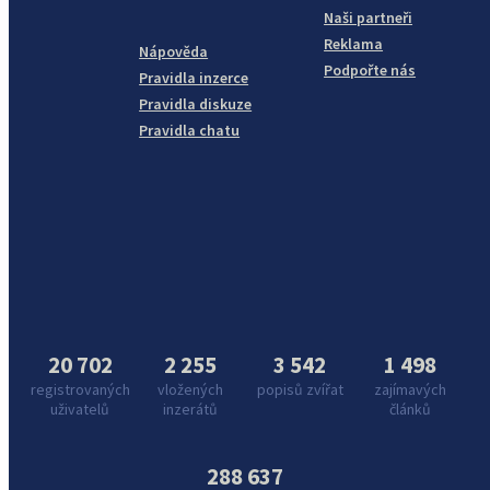
Naši partneři
Reklama
Nápověda
Podpořte nás
Pravidla inzerce
Pravidla diskuze
Pravidla chatu
20 702
2 255
3 542
1 498
registrovaných
vložených
popisů zvířat
zajímavých
uživatelů
inzerátů
článků
288 637