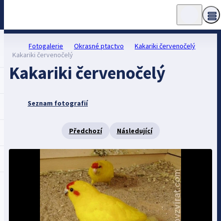
Fotogalerie
Okrasné ptactvo
Kakariki červenočelý
Kakariki červenočelý
Kakariki červenočelý
Seznam fotografií
Předchozí
Následující