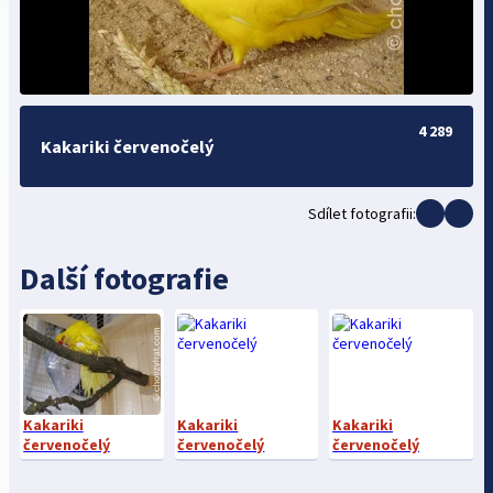
4 289
Kakariki červenočelý
Sdílet fotografii:
Další fotografie
Kakariki
Kakariki
Kakariki
červenočelý
červenočelý
červenočelý