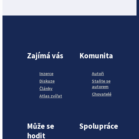
Zajímá vás
Komunita
Inzerce
Autoři
Diskuze
Staňte se
autorem
Články
Chovatelé
Atlas zvířat
Může se
Spolupráce
hodit