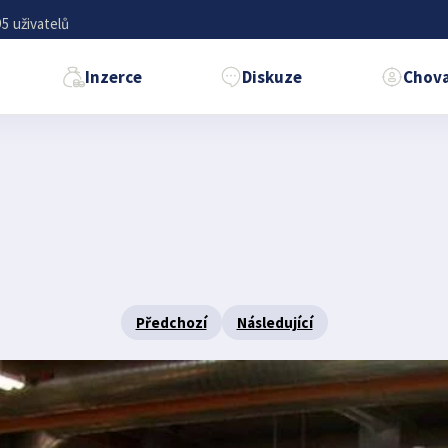
5 uživatelů
Inzerce
Diskuze
Chova
Předchozí
Následující