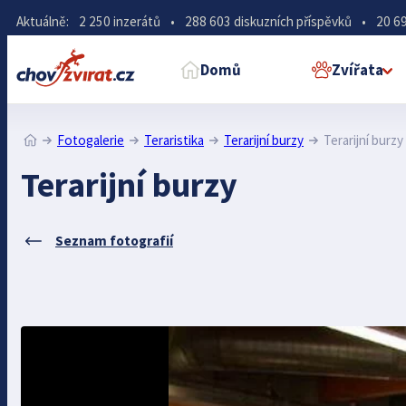
Aktuálně:
2 250 inzerátů
•
288 603 diskuzních příspěvků
•
20 69
Domů
Zvířata
Fotogalerie
Teraristika
Terarijní burzy
Terarijní burzy
Terarijní burzy
Seznam fotografií