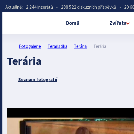
Aktuálně:
2 244 inzerátů
•
288 522 diskuzních příspěvků
•
20 68
Domů
Zvířata
Fotogalerie
Teraristika
Terária
Terária
Terária
Seznam fotografií