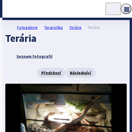
Fotogalerie
Teraristika
Terária
Terária
Terária
Seznam fotografií
Předchozí
Následující