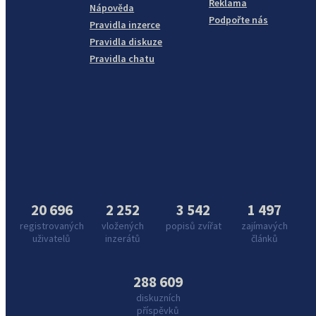
Reklama
Nápověda
Podpořte nás
Pravidla inzerce
Pravidla diskuze
Pravidla chatu
20 696
2 252
3 542
1 497
registrovaných
vložených
popisů zvířat
zajímavých
uživatelů
inzerátů
článků
288 609
diskuzních
příspěvků