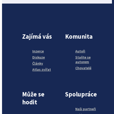
Zajímá vás
Komunita
Inzerce
Autoři
Diskuze
Staňte se
autorem
Články
Chovatelé
Atlas zvířat
Může se
Spolupráce
hodit
Naši partneři