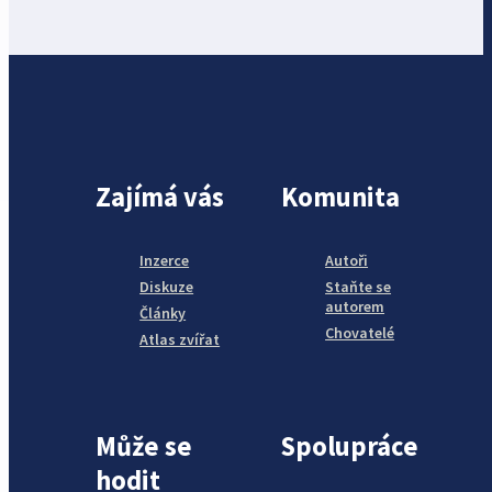
Zajímá vás
Komunita
Inzerce
Autoři
Diskuze
Staňte se
autorem
Články
Chovatelé
Atlas zvířat
Může se
Spolupráce
hodit