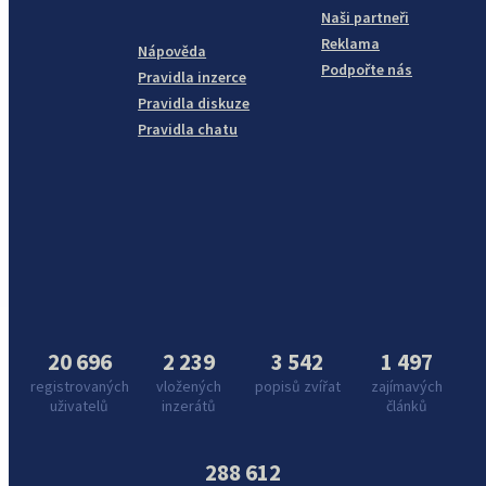
Naši partneři
Reklama
Nápověda
Podpořte nás
Pravidla inzerce
Pravidla diskuze
Pravidla chatu
20 696
2 239
3 542
1 497
registrovaných
vložených
popisů zvířat
zajímavých
uživatelů
inzerátů
článků
288 612