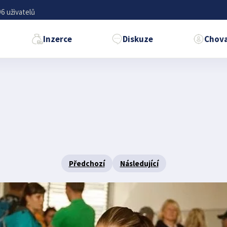
6 uživatelů
Inzerce
Diskuze
Chova
Předchozí
Následující