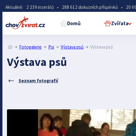
Aktuálně:
2 239 inzerátů
•
288 612 diskuzních příspěvků
•
20 69
Domů
Zvířata
Fotogalerie
Psi
Výstava psů
Výstava psů
Výstava psů
Seznam fotografií