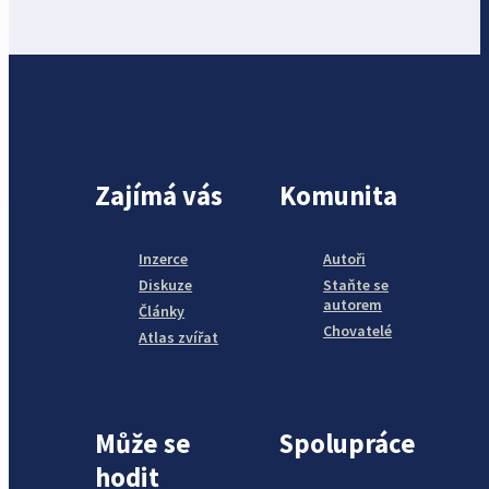
Zajímá vás
Komunita
Inzerce
Autoři
Diskuze
Staňte se
autorem
Články
Chovatelé
Atlas zvířat
Může se
Spolupráce
hodit