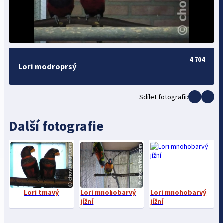
4 704
Lori modroprsý
Sdílet fotografii:
Další fotografie
Lori tmavý
Lori mnohobarvý
Lori mnohobarvý
jížní
jížní