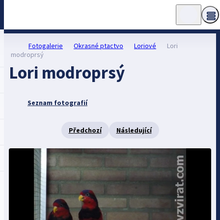
Fotogalerie
Okrasné ptactvo
Loriové
Lori
modroprsý
Lori modroprsý
Seznam fotografií
Předchozí
Následující