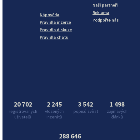
Naši partneři
Reklama
Nápověda
Podpořte nás
Pravidla inzerce
Pravidla diskuze
Pravidla chatu
20 702
2 245
3 542
1 498
registrovaných
vložených
popisů zvířat
zajímavých
uživatelů
inzerátů
článků
288 646