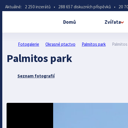
Aktuálně:
2 250 inzerátů
•
288 657 diskuzních příspěvků
•
20 70
Domů
Zvířata
Fotogalerie
Okrasné ptactvo
Palmitos park
Palmitos
Palmitos park
Seznam fotografií