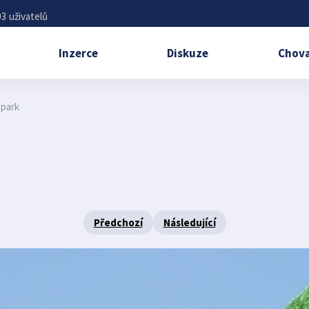
3 uživatelů
Inzerce
Diskuze
Chova
 park
Předchozí
Následující