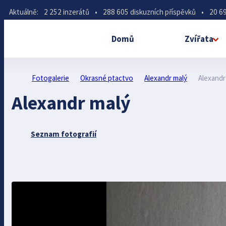
Aktuálně:
2 252 inzerátů
•
288 605 diskuzních příspěvků
•
20 69
Domů
Zvířata
Fotogalerie
Okrasné ptactvo
Alexandr malý
Alexandr
Alexandr malý
Seznam fotografií