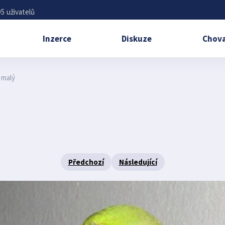
5 uživatelů
Inzerce
Diskuze
Chova
 malý
Předchozí
Následující