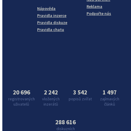
Reklama
Nápověda
Podpořte nás
Pravidla inzerce
Pravidla diskuze
Pravidla chatu
20 696
2 242
3 542
1 497
registrovaných
vložených
popisů zvířat
zajímavých
uživatelů
inzerátů
článků
288 616
diskuzních