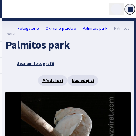
Fotogalerie
Okrasné ptactvo
Palmitos park
Palmitos
park
Palmitos park
Seznam fotografií
Předchozí
Následující