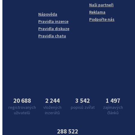
Naši partneři
Reklama
Nápověda
Podpořte nás
Pravidla inzerce
Pravidla diskuze
Pravidla chatu
20 688
2 244
3 542
1 497
registrovaných
vložených
popisů zvířat
zajímavých
uživatelů
inzerátů
článků
288 522