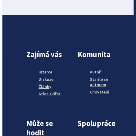
Zajímá vás
Komunita
Inzerce
Autoři
Diskuze
Staňte se
autorem
Články
Chovatelé
Atlas zvířat
Může se
Spolupráce
hodit