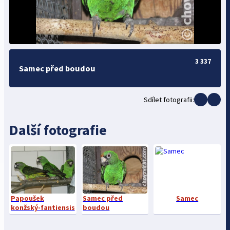
3 337
Samec před boudou
Sdílet fotografii:
Další fotografie
Papoušek
Samec před
Samec
konžský-fantiensis
boudou