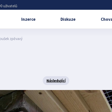
0 uživatelů
Inzerce
Diskuze
Chova
oušek zpěvavý
Následující