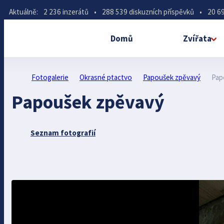
Aktuálně:
2 236 inzerátů
•
288 539 diskuzních příspěvků
•
20 69
Domů
Zvířata
Fotogalerie
Okrasné ptactvo
Papoušek zpěvavý
Pap
Papoušek zpěvavý
Seznam fotografií