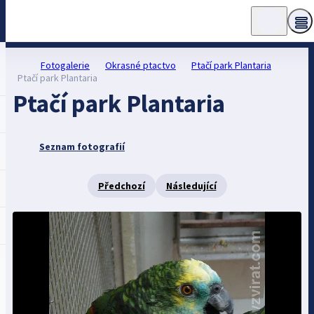
Fotogalerie
Okrasné ptactvo
Ptačí park Plantaria
Ptačí park Plantaria
Ptačí park Plantaria
Seznam fotografií
Předchozí
Následující