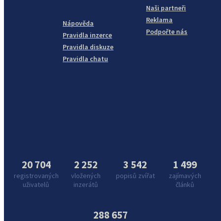
Naši partneři
Reklama
Nápověda
Podpořte nás
Pravidla inzerce
Pravidla diskuze
Pravidla chatu
20 704
2 252
3 542
1 499
registrovaných
vložených
popisů zvířat
zajímavých
uživatelů
inzerátů
článků
288 657