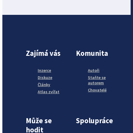
Zajímá vás
Komunita
Inzerce
Autoři
Diskuze
Staňte se
autorem
Články
Chovatelé
Atlas zvířat
Může se
Spolupráce
hodit