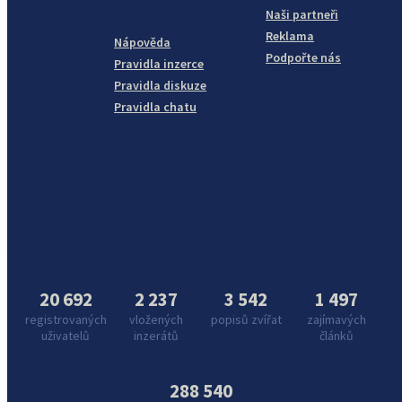
Naši partneři
Reklama
Nápověda
Podpořte nás
Pravidla inzerce
Pravidla diskuze
Pravidla chatu
20 692
2 237
3 542
1 497
registrovaných
vložených
popisů zvířat
zajímavých
uživatelů
inzerátů
článků
288 540