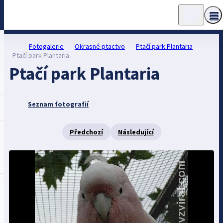
Fotogalerie
Okrasné ptactvo
Ptačí park Plantaria
Ptačí park Plantaria
Ptačí park Plantaria
Seznam fotografií
Předchozí
Následující