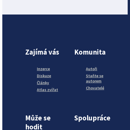
Zajímá vás
Komunita
Inzerce
Autoři
Diskuze
Staňte se
autorem
Články
Chovatelé
Atlas zvířat
Může se
Spolupráce
hodit