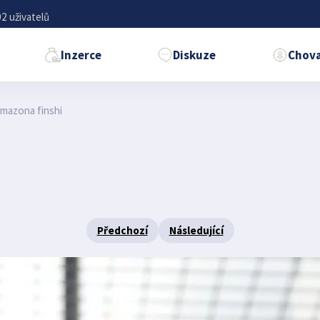
2 uživatelů
Inzerce
Diskuze
Chova
mazona finshi
Předchozí
Následující