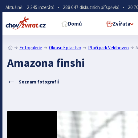
Aktuálně:
2 245 inzerátů
•
288 647 diskuzních příspěvků
•
20 70
Domů
Zvířata
Fotogalerie
Okrasné ptactvo
Ptačí park Veldhoven
A
Amazona finshi
Seznam fotografií