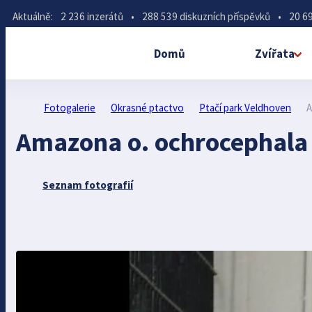
Aktuálně:
2 236 inzerátů
•
288 539 diskuzních příspěvků
•
20 69
Domů
Zvířata
Fotogalerie
Okrasné ptactvo
Ptačí park Veldhoven
A
Amazona o. ochrocephala
Seznam fotografií