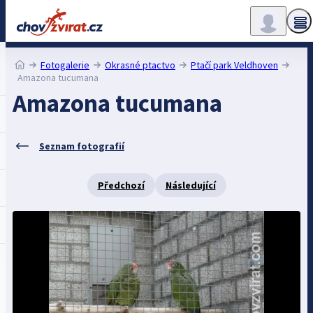
Fotogalerie
Okrasné ptactvo
Ptačí park Veldhoven
Amazona tucumana
Amazona tucumana
Seznam fotografií
Předchozí
Následující