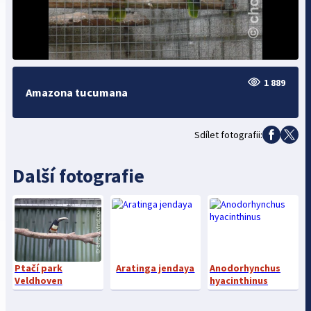
1 889
Amazona tucumana
Sdílet fotografii:
Další fotografie
Ptačí park
Aratinga jendaya
Anodorhynchus
Veldhoven
hyacinthinus