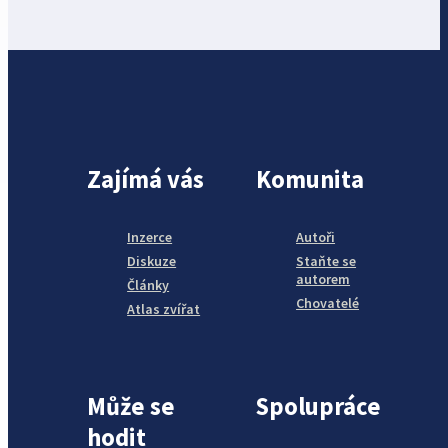
Zajímá vás
Komunita
Inzerce
Autoři
Diskuze
Staňte se
autorem
Články
Chovatelé
Atlas zvířat
Může se
Spolupráce
hodit