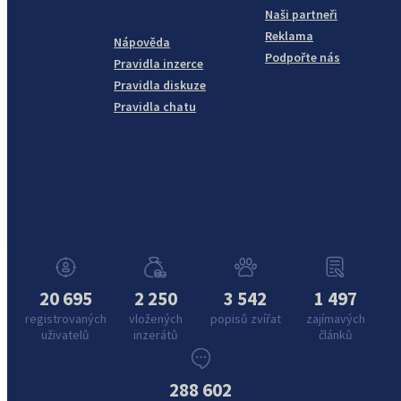
Naši partneři
Reklama
Nápověda
Podpořte nás
Pravidla inzerce
Pravidla diskuze
Pravidla chatu
20 695
2 250
3 542
1 497
registrovaných
vložených
popisů zvířat
zajímavých
uživatelů
inzerátů
článků
288 602