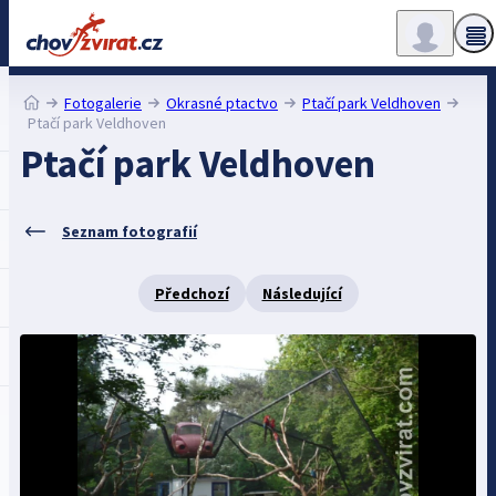
Fotogalerie
Okrasné ptactvo
Ptačí park Veldhoven
Ptačí park Veldhoven
Ptačí park Veldhoven
Seznam fotografií
Předchozí
Následující