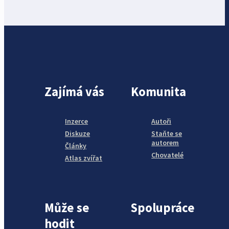
Zajímá vás
Komunita
Inzerce
Autoři
Diskuze
Staňte se
autorem
Články
Chovatelé
Atlas zvířat
Může se
Spolupráce
hodit