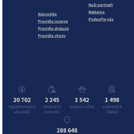
Naši partneři
Reklama
Nápověda
Podpořte nás
Pravidla inzerce
Pravidla diskuze
Pravidla chatu
20 702
2 245
3 542
1 498
registrovaných
vložených
popisů zvířat
zajímavých
uživatelů
inzerátů
článků
288 648