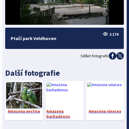
2 174
Ptačí park Veldhoven
Sdílet fotografii:
Další fotografie
Amazona aestiva
Amazona
Amazona vinacea
barbadensis