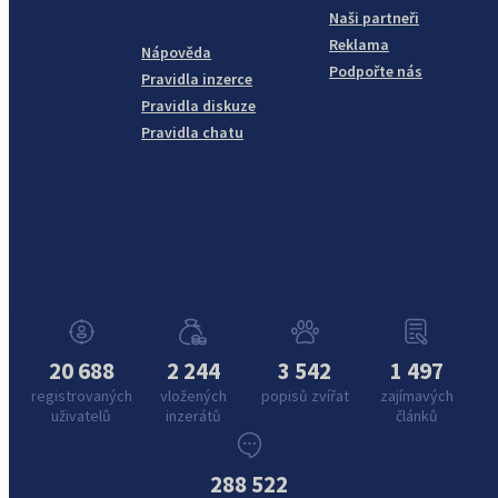
Naši partneři
Reklama
Nápověda
Podpořte nás
Pravidla inzerce
Pravidla diskuze
Pravidla chatu
20 688
2 244
3 542
1 497
registrovaných
vložených
popisů zvířat
zajímavých
uživatelů
inzerátů
článků
288 522