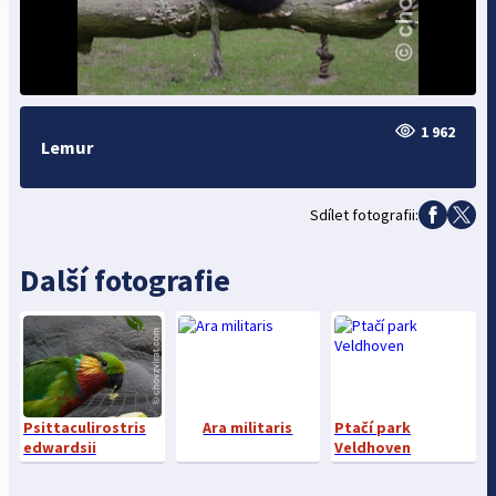
1 962
Lemur
Sdílet fotografii:
Další fotografie
Psittaculirostris
Ara militaris
Ptačí park
edwardsii
Veldhoven