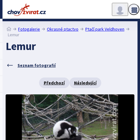
Fotogalerie
Okrasné ptactvo
Ptačí park Veldhoven
Lemur
Lemur
Seznam fotografií
Předchozí
Následující