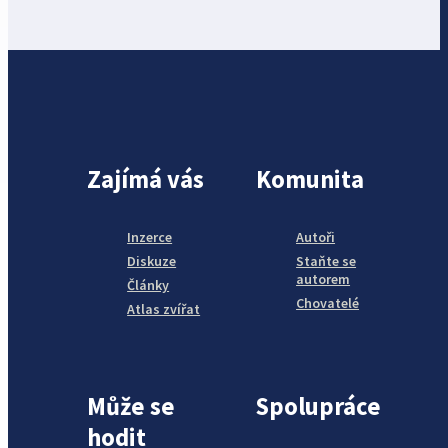
Zajímá vás
Komunita
Inzerce
Autoři
Diskuze
Staňte se
autorem
Články
Chovatelé
Atlas zvířat
Může se
Spolupráce
hodit