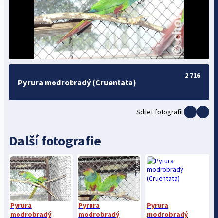
2 716
Pyrura modrobradý (Cruentata)
Sdílet fotografii:
Další fotografie
Pyrura
Pyrura
Pyrura
modrobradý
modrobradý
modrobradý