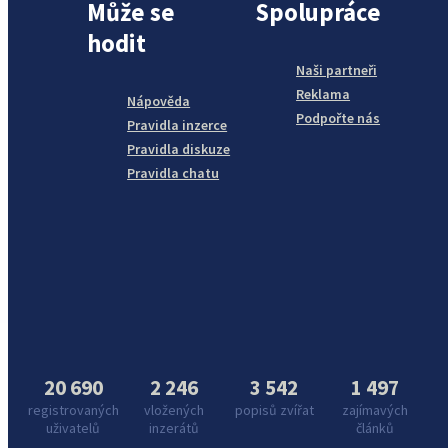
Může se
Spolupráce
hodit
Naši partneři
Reklama
Nápověda
Podpořte nás
Pravidla inzerce
Pravidla diskuze
Pravidla chatu
20 690
2 246
3 542
1 497
registrovaných
vložených
popisů zvířat
zajímavých
uživatelů
inzerátů
článků