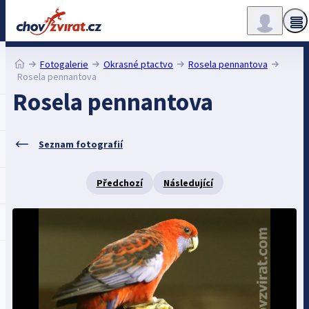
Fotogalerie
Okrasné ptactvo
Rosela pennantova
Rosela pennantova
Rosela pennantova
Seznam fotografií
Předchozí
Následující