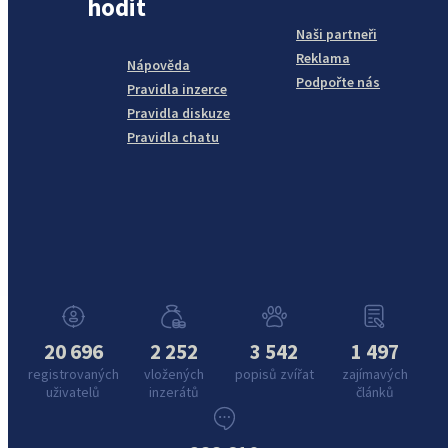
hodit
Naši partneři
Reklama
Nápověda
Podpořte nás
Pravidla inzerce
Pravidla diskuze
Pravidla chatu
20 696
2 252
3 542
1 497
registrovaných
vložených
popisů zvířat
zajímavých
uživatelů
inzerátů
článků