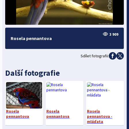
3 909
Rosela pennantova
Sdílet fotografii:
Další fotografie
Rosela
Rosela
Rosela
pennantova
pennantova
pennantova -
mláďata