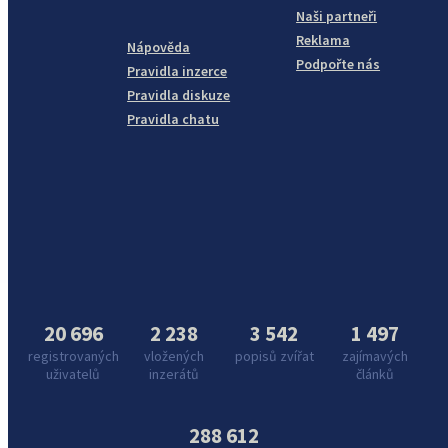
Naši partneři
Reklama
Nápověda
Podpořte nás
Pravidla inzerce
Pravidla diskuze
Pravidla chatu
20 696
2 238
3 542
1 497
registrovaných
vložených
popisů zvířat
zajímavých
uživatelů
inzerátů
článků
288 612