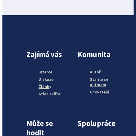
Zajímá vás
Komunita
Inzerce
Autoři
Diskuze
Staňte se
autorem
Články
Chovatelé
Atlas zvířat
Může se
Spolupráce
hodit