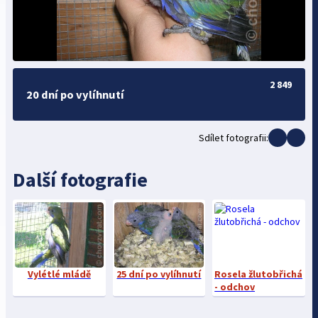
2 849
20 dní po vylíhnutí
Sdílet fotografii:
Další fotografie
Vylétlé mládě
25 dní po vylíhnutí
Rosela žlutobřichá
- odchov