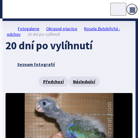
Fotogalerie
Okrasné ptactvo
Rosela žlutobřichá -
odchov
20 dní po vylíhnutí
20 dní po vylíhnutí
Seznam fotografií
Předchozí
Následující