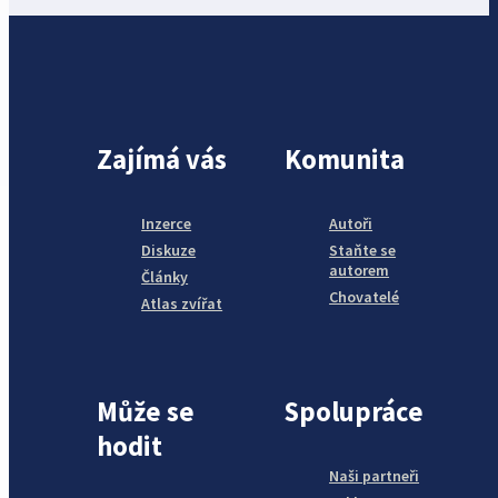
Zajímá vás
Komunita
Inzerce
Autoři
Diskuze
Staňte se
autorem
Články
Chovatelé
Atlas zvířat
Může se
Spolupráce
hodit
Naši partneři