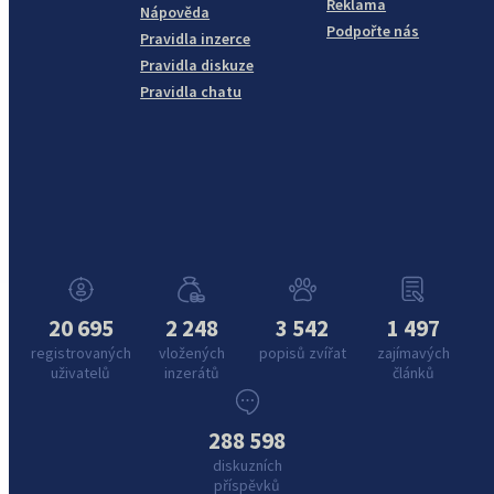
Reklama
Nápověda
Podpořte nás
Pravidla inzerce
Pravidla diskuze
Pravidla chatu
20 695
2 248
3 542
1 497
registrovaných
vložených
popisů zvířat
zajímavých
uživatelů
inzerátů
článků
288 598
diskuzních
příspěvků