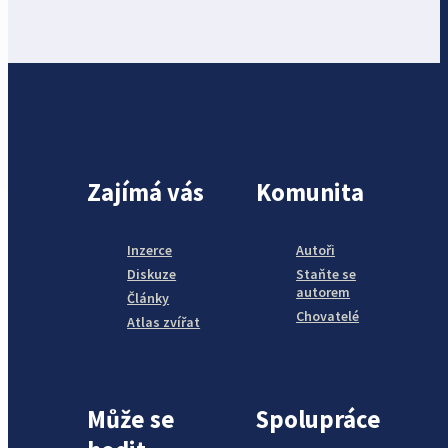
Zajímá vás
Komunita
Inzerce
Autoři
Diskuze
Staňte se
autorem
Články
Chovatelé
Atlas zvířat
Může se
Spolupráce