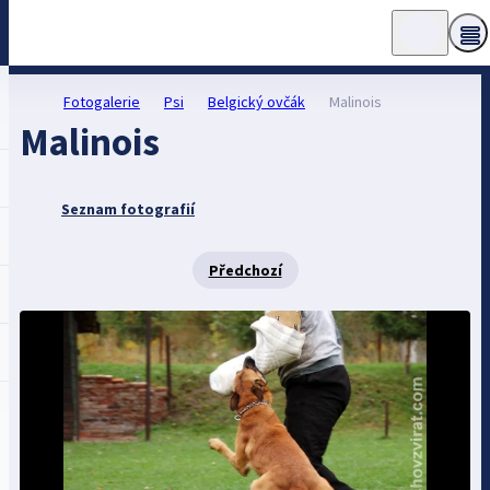
Fotogalerie
Psi
Belgický ovčák
Malinois
Malinois
Seznam fotografií
Předchozí