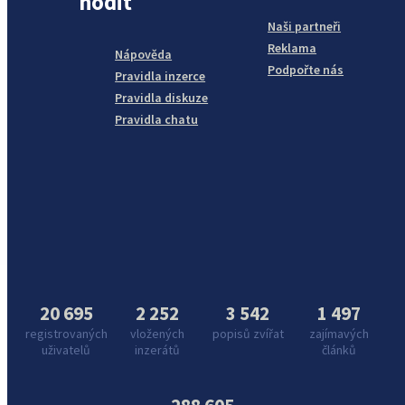
hodit
Naši partneři
Reklama
Nápověda
Podpořte nás
Pravidla inzerce
Pravidla diskuze
Pravidla chatu
20 695
2 252
3 542
1 497
registrovaných
vložených
popisů zvířat
zajímavých
uživatelů
inzerátů
článků