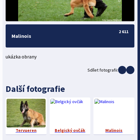
2 611
Malinois
ukázka obrany
Sdílet fotografii:
Další fotografie
Tervueren
Belgický ovčák
Malinois