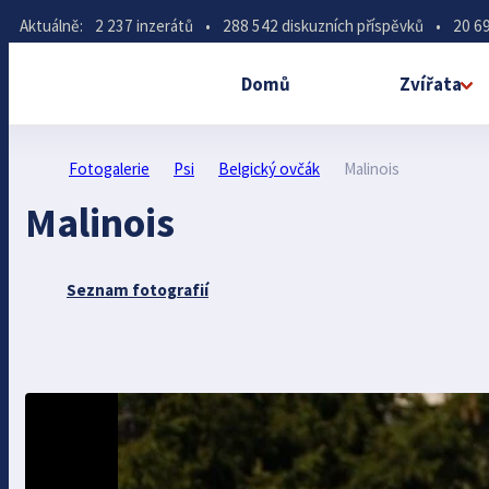
Aktuálně:
2 237 inzerátů
•
288 542 diskuzních příspěvků
•
20 69
Domů
Zvířata
Fotogalerie
Psi
Belgický ovčák
Malinois
Malinois
Seznam fotografií