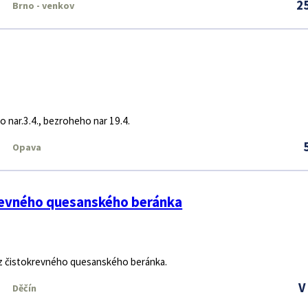
2
Brno - venkov
o nar.3.4., bezroheho nar 19.4.
Opava
revného quesanského beránka
z čistokrevného quesanského beránka.
V
Děčín