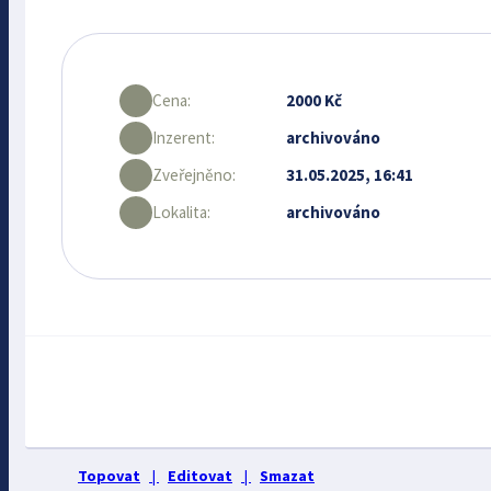
Cena:
2000 Kč
Inzerent:
archivováno
Zveřejněno:
31.05.2025, 16:41
Lokalita:
archivováno
Topovat
|
Editovat
|
Smazat