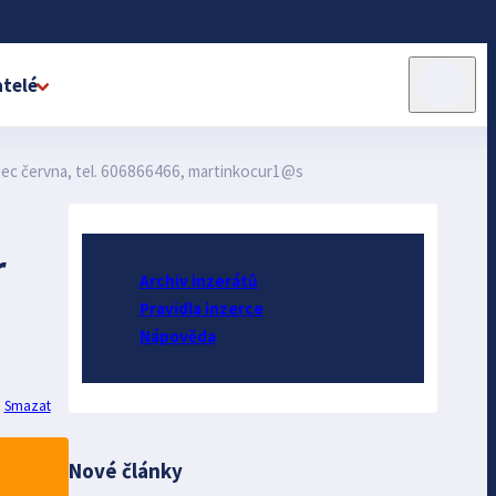
telé
konec června, tel. 606866466, martinkocur1@s
r
Archiv inzerátů
Pravidla inzerce
Nápověda
Smazat
Nové články