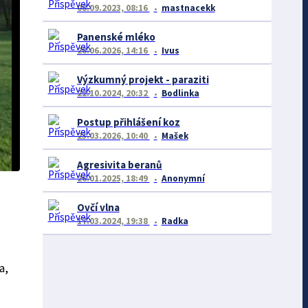
08.09.2023, 08:16
mastnacekk
Panenské mléko
28.06.2026, 14:16
Ivus
Výzkumný projekt - paraziti
22.10.2024, 20:32
Bodlinka
Postup přihlášení koz
23.03.2026, 10:40
Mašek
Agresivita beranů
26.01.2025, 18:49
Anonymní
Ovčí vlna
17.03.2024, 19:38
Radka
a,