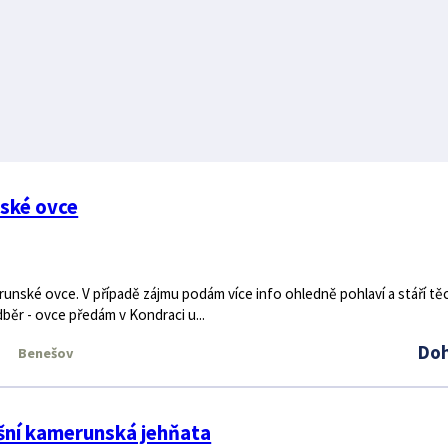
ské ovce
unské ovce. V případě zájmu podám více info ohledně pohlaví a stáří tě
ěr - ovce předám v Kondraci u...
Do
Benešov
šní kamerunská jehňata