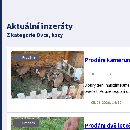
Aktuální inzeráty
Z kategorie Ovce, kozy
Prodám
Prodám kamerun
36
2
Dobrý den, nabízím kamer
oveček. Pouze osobní odb
05.08.2026, 14:10
Prodám
Prodám dvě leto