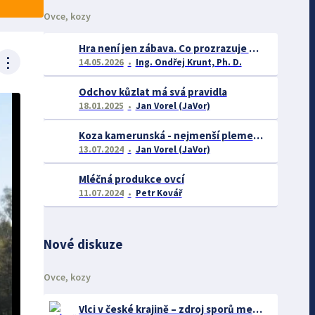
Ovce, kozy
Hra není jen zábava. Co prozrazuje dovádění kůzlat o jejich welfare?
⋮
14.05.2026
Ing. Ondřej Krunt, Ph. D.
Odchov kůzlat má svá pravidla
18.01.2025
Jan Vorel (JaVor)
Koza kamerunská - nejmenší plemeno koz
13.07.2024
Jan Vorel (JaVor)
Mléčná produkce ovcí
11.07.2024
Petr Kovář
Nové diskuze
Ovce, kozy
Vlci v české krajině – zdroj sporů mezi farmáři a ochránci