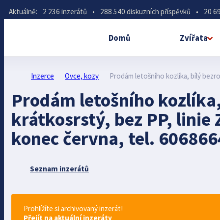
Aktuálně:
2 236 inzerátů
•
288 540 diskuzních příspěvků
•
20 69
Domů
Zvířata
Inzerce
Ovce, kozy
Prodám letošního kozlíka, bílý bezr
Prodám letošního kozlíka,
krátkosrstý, bez PP, linie
konec června, tel. 60686
Seznam inzerátů
Prohlížíte si archivovaný inzerát!
Přejít na aktuální inzeráty