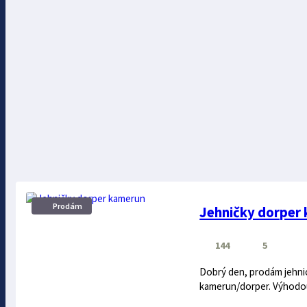
Prodám
Jehničky dorper
144
5
Dobrý den, prodám jehni
kamerun/dorper. Výhodou t