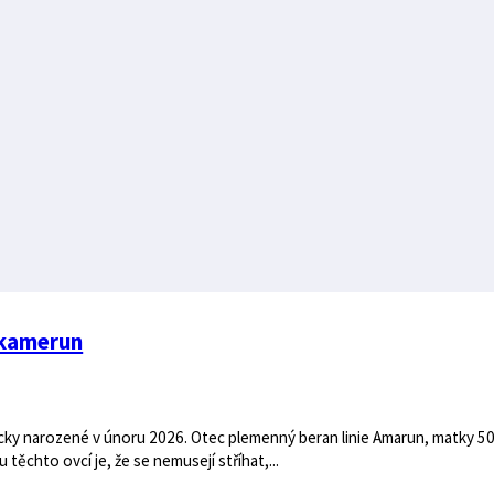
 kamerun
cky narozené v únoru 2026. Otec plemenný beran linie Amarun, matky 5
ěchto ovcí je, že se nemusejí stříhat,...