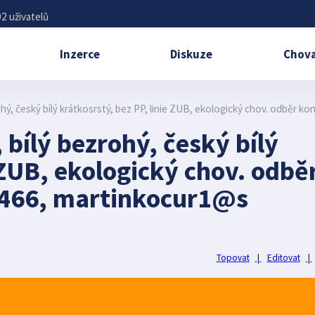
2 uživatelů
Inzerce
Diskuze
Chova
ohý, český bílý krátkosrstý, bez PP, linie ZUB, ekologický chov. odběr 
 bílý bezrohý, český bílý
 ZUB, ekologický chov. odbě
6466, martinkocur1@s
Topovat
|
Editovat
|