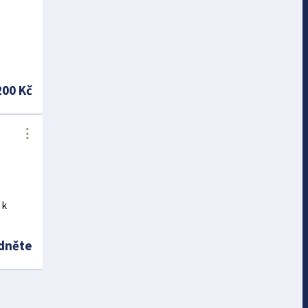
200 Kč
⋮
 k
dněte