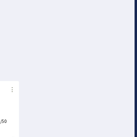
⋮
0/50