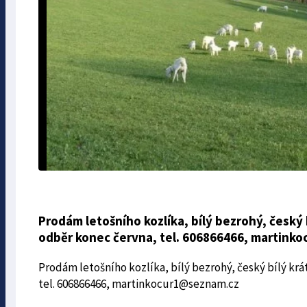
Prodám letošního kozlíka, bílý bezrohý, český b
odběr konec června, tel. 606866466, martink
Prodám letošního kozlíka, bílý bezrohý, český bílý krá
tel. 606866466, martinkocur1@seznam.cz