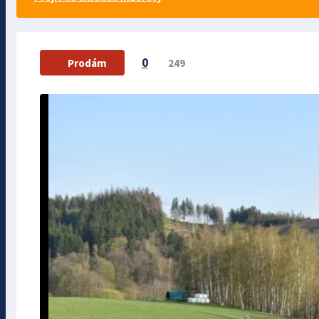
0
249
Prodám