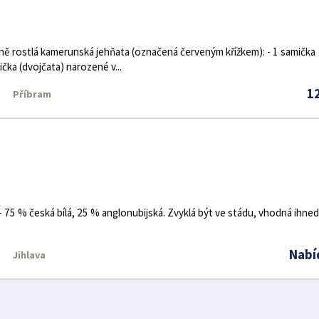
ně rostlá kamerunská jehňata (označená červeným křížkem): - 1 samička
čka (dvojčata) narozené v...
1
Příbram
75 % česká bílá, 25 % anglonubijská. Zvyklá být ve stádu, vhodná ihned
Nabí
Jihlava