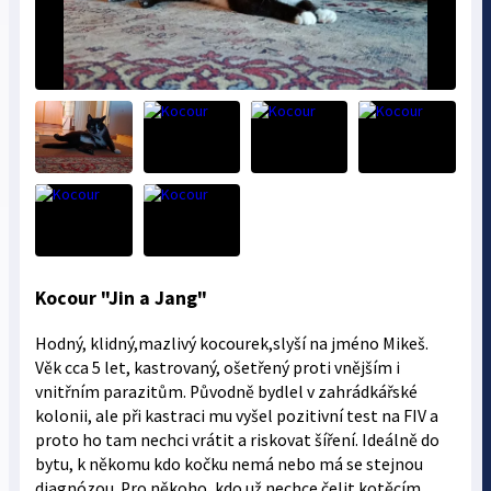
Kocour "Jin a Jang"
Hodný, klidný,mazlivý kocourek,slyší na jméno Mikeš.
Věk cca 5 let, kastrovaný, ošetřený proti vnějším i
vnitřním parazitům. Původně bydlel v zahrádkářské
kolonii, ale při kastraci mu vyšel pozitivní test na FIV a
proto ho tam nechci vrátit a riskovat šíření. Ideálně do
bytu, k někomu kdo kočku nemá nebo má se stejnou
diagnózou. Pro někoho, kdo už nechce čelit kotěcím