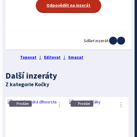
Odpovědět na inzerát
Sdílet inzerát:
Topovat
|
Editovat
|
Smazat
Další inzeráty
Z kategorie Kočky
⋮
⋮
Prodám
Prodám