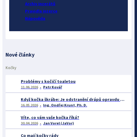
Archiv inzerátů
Pravidla inzerce
Nápověda
Nové články
Kočky
Problémy s kočičí toaletou
11.06.2026
Petr Kovář
Když kočka škrábe: Je odstranění drápů opravdu řešením? A co říká věda o chování takových koček?
16.05.2026
Ing. Ondřej Krunt, Ph. D.
Víte, co vám vaše kočka říká?
30.04.2026
Jan Vorel (JaVor)
Co mají kočky rády