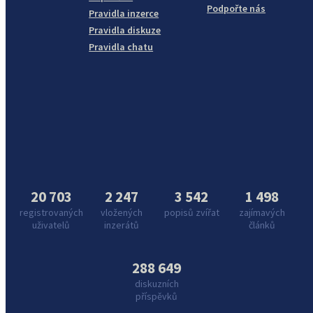
Podpořte nás
Pravidla inzerce
Pravidla diskuze
Pravidla chatu
20 703
2 247
3 542
1 498
registrovaných
vložených
popisů zvířat
zajímavých
uživatelů
inzerátů
článků
288 649
diskuzních
příspěvků