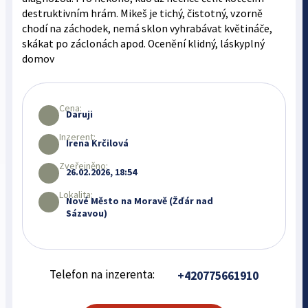
destruktivním hrám. Mikeš je tichý, čistotný, vzorně
chodí na záchodek, nemá sklon vyhrabávat květináče,
skákat po záclonách apod. Ocenění klidný, láskyplný
domov
Cena:
Daruji
Inzerent:
Irena Krčilová
Zveřejněno:
26.02.2026, 18:54
Lokalita:
Nové Město na Moravě (Žďár nad
Sázavou)
Telefon na inzerenta:
+420775661910