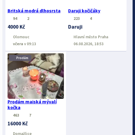
Britská modrá dlhosrsta
Daruji kočičáky
94
2
223
4
4000 Kč
Daruji
Olomouc
Hlavní město Praha
včera
v 09:13
06.08.2026, 18:53
⋮
Prodám
Prodám maiská mývalí
kočka
463
7
16000 Kč
Domažlice