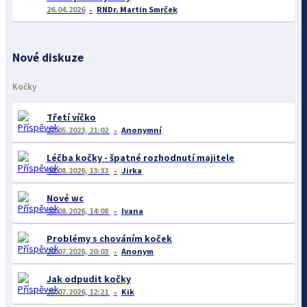
26.04.2026
RNDr. Martin Smrček
Nové diskuze
Kočky
Třetí víčko
27.05.2023, 21:02
Anonymní
Léčba kočky - špatné rozhodnutí majitele
04.08.2026, 13:33
Jirka
Nové wc
03.08.2026, 14:08
Ivana
Problémy s chováním koček
29.07.2026, 20:03
Anonym
Jak odpudit kočky
25.07.2026, 12:21
Kik