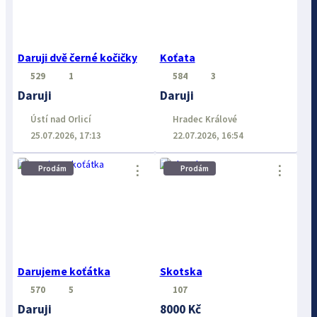
Daruji dvě černé kočičky
Koťata
529
1
584
3
Daruji
Daruji
Ústí nad Orlicí
Hradec Králové
25.07.2026, 17:13
22.07.2026, 16:54
⋮
⋮
Prodám
Prodám
Darujeme koťátka
Skotska
570
5
107
Daruji
8000 Kč