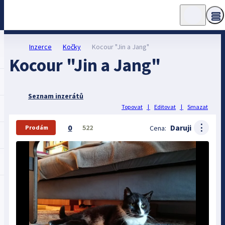
Inzerce
Kočky
Kocour "Jin a Jang"
Kocour "Jin a Jang"
Seznam inzerátů
Topovat
|
Editovat
|
Smazat
⋮
0
Daruji
522
Cena:
Prodám