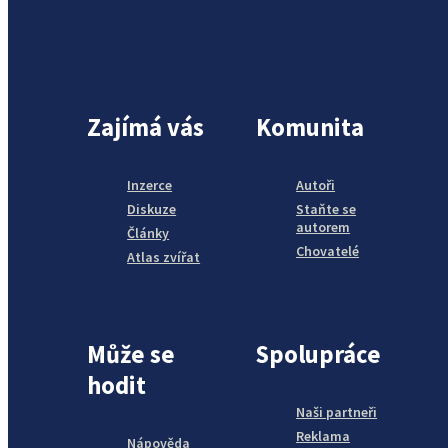
Zajímá vás
Komunita
Inzerce
Autoři
Diskuze
Staňte se
autorem
Články
Chovatelé
Atlas zvířat
Může se
Spolupráce
hodit
Naši partneři
Reklama
Nápověda