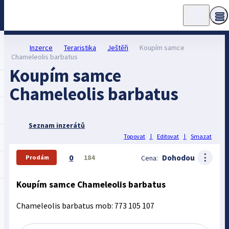
Inzerce
Teraristika
Ještěři
Koupím samce
Chameleolis barbatus
Koupím samce
Chameleolis barbatus
Seznam inzerátů
Topovat
|
Editovat
|
Smazat
⋮
0
Dohodou
184
Cena:
Prodám
Koupím samce Chameleolis barbatus
Chameleolis barbatus mob: 773 105 107