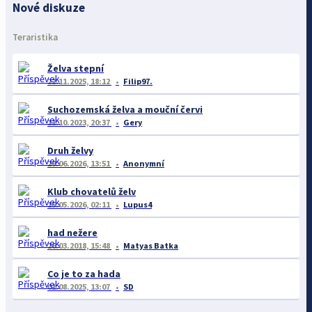
Nové diskuze
Teraristika
Želva stepní
22.11.2025, 18:12
Filip97.
Suchozemská želva a mouční červi
11.10.2023, 20:37
Gery
Druh želvy
29.06.2026, 13:51
Anonymní
Klub chovatelů želv
15.05.2026, 02:11
Lupus4
had nežere
26.03.2018, 15:48
Matyas Batka
Co je to za hada
01.08.2025, 13:07
SD