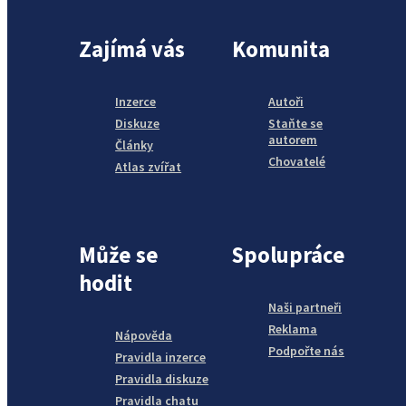
Zajímá vás
Komunita
Inzerce
Autoři
Diskuze
Staňte se
autorem
Články
Chovatelé
Atlas zvířat
Může se
Spolupráce
hodit
Naši partneři
Reklama
Nápověda
Podpořte nás
Pravidla inzerce
Pravidla diskuze
Pravidla chatu