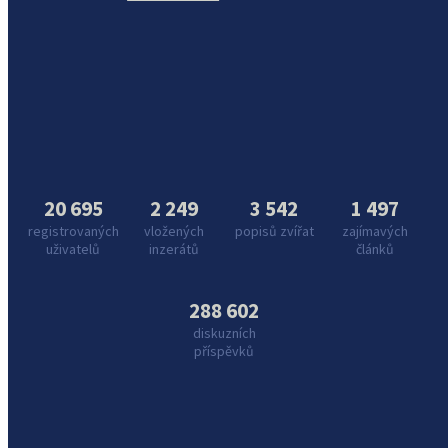
20 695
2 249
3 542
1 497
registrovaných
vložených
popisů zvířat
zajímavých
uživatelů
inzerátů
článků
288 602
diskuzních
příspěvků