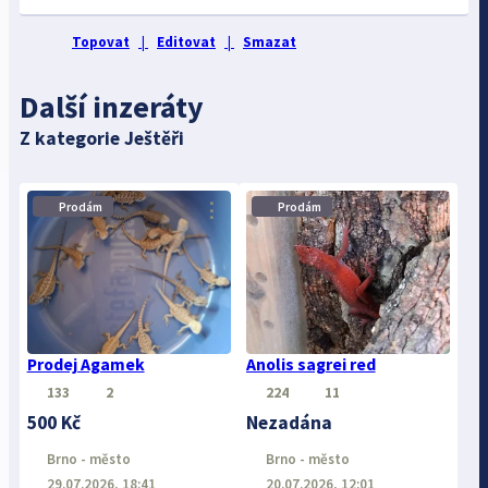
Topovat
|
Editovat
|
Smazat
Další inzeráty
Z kategorie Ještěři
⋮
⋮
Prodám
Prodám
Prodej Agamek
Anolis sagrei red
133
2
224
11
500 Kč
Nezadána
Brno - město
Brno - město
29.07.2026, 18:41
20.07.2026, 12:01