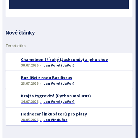
Nové články
Teraristika
Chameleon třírohý (Jacksonův) a jeho chov
30.07.2026
Jan Vorel (JaVor)
Bazilišci z rodu Basiliscus
23.07.2026
Jan Vorel (JaVor)
Krajta tygrovitá (Python molurus)
14.07.2026
Jan Vorel (JaVor)
Hodnocení inkubátorů pro plazy
28.05.2026
Jan Vinduška