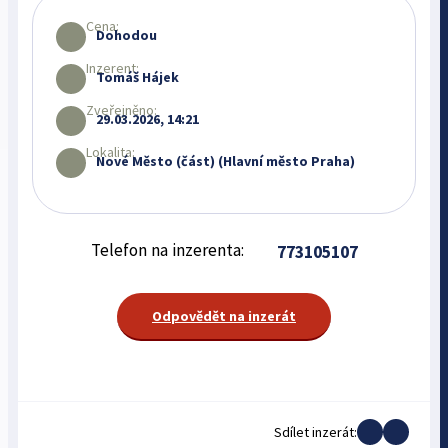
Cena:
Dohodou
Inzerent:
Tomáš Hájek
Zveřejněno:
29.03.2026, 14:21
Lokalita:
Nové Město (část) (Hlavní město Praha)
Telefon na inzerenta:
773105107
Odpovědět na inzerát
Sdílet inzerát: