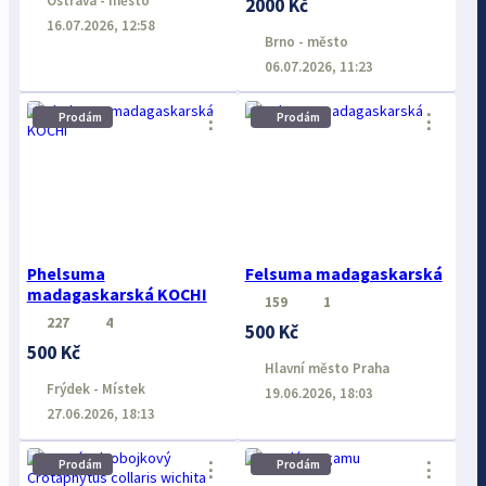
Ostrava - město
2000 Kč
16.07.2026, 12:58
Brno - město
06.07.2026, 11:23
⋮
⋮
Prodám
Prodám
Phelsuma
Felsuma madagaskarská
madagaskarská KOCHI
159
1
227
4
500 Kč
500 Kč
Hlavní město Praha
Frýdek - Místek
19.06.2026, 18:03
27.06.2026, 18:13
Prodám
Prodám
⋮
⋮