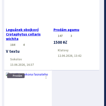
Leguánek obojkový
Prodám agamu
Crotaphytus collaris
147
3
wichita
1500 Kč
184
4
Klatovy
V textu
12.06.2026, 13:42
Sokolov
13.06.2026, 16:37
⋮
Prodám