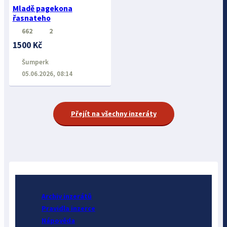
Mladě pagekona
řasnateho
662
2
1500 Kč
Šumperk
05.06.2026, 08:14
Přejít na všechny inzeráty
Archiv inzerátů
Pravidla inzerce
Nápověda