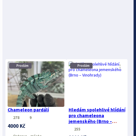
Prodám
Prodám
⋮
⋮
Chameleon pardálí
Hledám spolehlivé hlídání
pro chameleona
278
9
jemenského (Brno –
4000 Kč
Vinohrady)
255