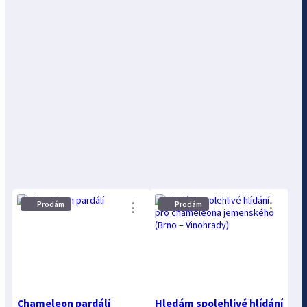
Prodám
Prodám
⋮
⋮
Chameleon pardálí
Hledám spolehlivé hlídání