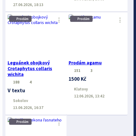
27.06.2026, 18:13
Prodám
Prodám
⋮
⋮
Leguánek obojkový
Prodám agamu
Crotaphytus collaris
151
3
wichita
1500 Kč
188
4
Klatovy
V textu
12.06.2026, 13:42
Sokolov
13.06.2026, 16:37
⋮
Prodám