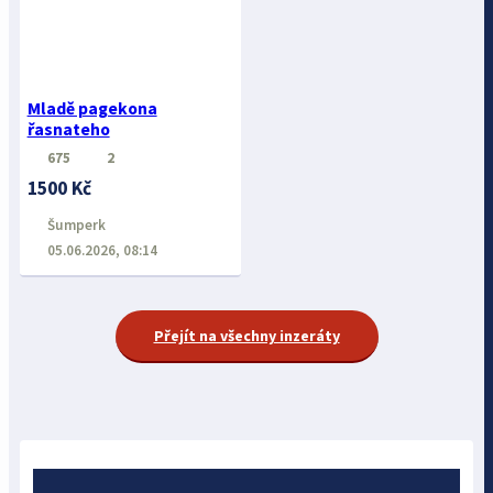
Mladě pagekona
řasnateho
675
2
1500 Kč
Šumperk
05.06.2026, 08:14
Přejít na všechny inzeráty