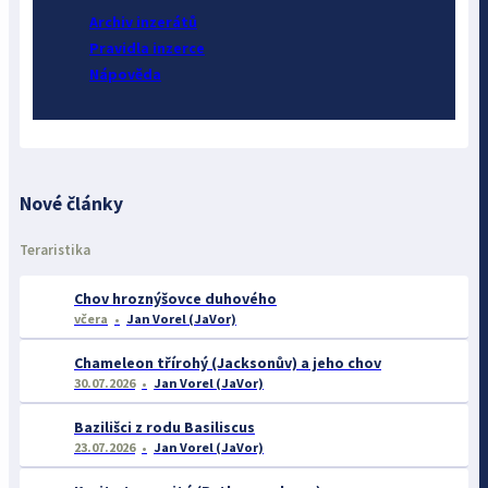
Archiv inzerátů
Pravidla inzerce
Nápověda
Nové články
Teraristika
Chov hroznýšovce duhového
včera
Jan Vorel (JaVor)
Chameleon třírohý (Jacksonův) a jeho chov
30.07.2026
Jan Vorel (JaVor)
Bazilišci z rodu Basiliscus
23.07.2026
Jan Vorel (JaVor)