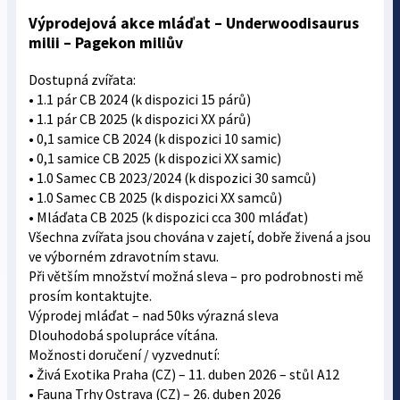
Výprodejová akce mláďat – Underwoodisaurus
milii – Pagekon miliův
Dostupná zvířata:
• 1.1 pár CB 2024 (k dispozici 15 párů)
• 1.1 pár CB 2025 (k dispozici XX párů)
• 0,1 samice CB 2024 (k dispozici 10 samic)
• 0,1 samice CB 2025 (k dispozici XX samic)
• 1.0 Samec CB 2023/2024 (k dispozici 30 samců)
• 1.0 Samec CB 2025 (k dispozici XX samců)
• Mláďata CB 2025 (k dispozici cca 300 mláďat)
Všechna zvířata jsou chována v zajetí, dobře živená a jsou
ve výborném zdravotním stavu.
Při větším množství možná sleva – pro podrobnosti mě
prosím kontaktujte.
Výprodej mláďat – nad 50ks výrazná sleva
Dlouhodobá spolupráce vítána.
Možnosti doručení / vyzvednutí:
• Živá Exotika Praha (CZ) – 11. duben 2026 – stůl A12
• Fauna Trhy Ostrava (CZ) – 26. duben 2026