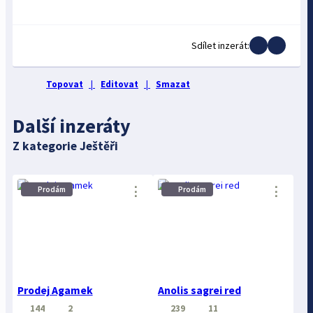
Sdílet inzerát:
Topovat
|
Editovat
|
Smazat
Další inzeráty
Z kategorie Ještěři
⋮
⋮
Prodám
Prodám
Prodej Agamek
Anolis sagrei red
144
2
239
11