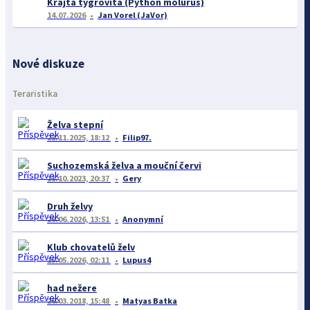
Krajta tygrovitá (Python molurus)
14.07.2026
Jan Vorel (JaVor)
Nové diskuze
Teraristika
Želva stepní
22.11.2025, 18:12
Filip97.
Suchozemská želva a mouční červi
11.10.2023, 20:37
Gery
Druh želvy
29.06.2026, 13:51
Anonymní
Klub chovatelů želv
15.05.2026, 02:11
Lupus4
had nežere
26.03.2018, 15:48
Matyas Batka