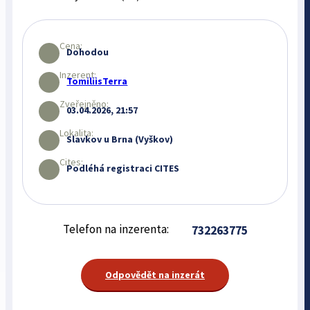
Cena:
Dohodou
Inzerent:
TomiliisTerra
Zveřejněno:
03.04.2026, 21:57
Lokalita:
Slavkov u Brna (Vyškov)
Cites:
Podléhá registraci CITES
Telefon na inzerenta:
732263775
Odpovědět na inzerát