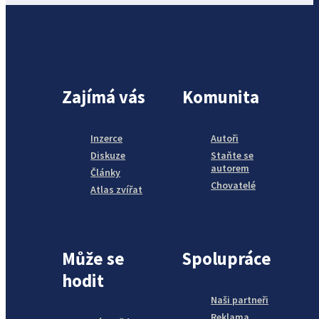
Zajímá vás
Komunita
Inzerce
Autoři
Diskuze
Staňte se
autorem
Články
Chovatelé
Atlas zvířat
Může se
Spolupráce
hodit
Naši partneři
Reklama