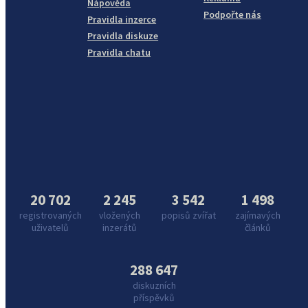
Nápověda
Podpořte nás
Pravidla inzerce
Pravidla diskuze
Pravidla chatu
20 702
2 245
3 542
1 498
registrovaných
vložených
popisů zvířat
zajímavých
uživatelů
inzerátů
článků
288 647
diskuzních
příspěvků