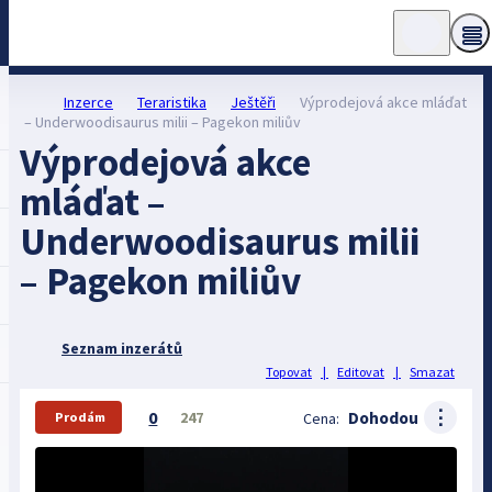
Inzerce
Teraristika
Ještěři
Výprodejová akce mláďat
– Underwoodisaurus milii – Pagekon miliův
Výprodejová akce
mláďat –
Underwoodisaurus milii
– Pagekon miliův
Seznam inzerátů
Topovat
|
Editovat
|
Smazat
⋮
0
Dohodou
247
Cena:
Prodám