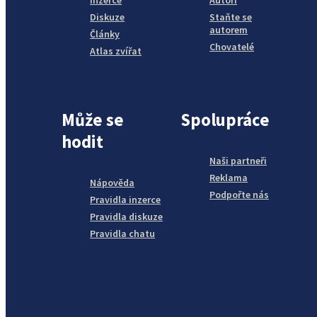
Inzerce
Autoři
Diskuze
Staňte se
autorem
Články
Chovatelé
Atlas zvířat
Může se
Spolupráce
hodit
Naši partneři
Reklama
Nápověda
Podpořte nás
Pravidla inzerce
Pravidla diskuze
Pravidla chatu