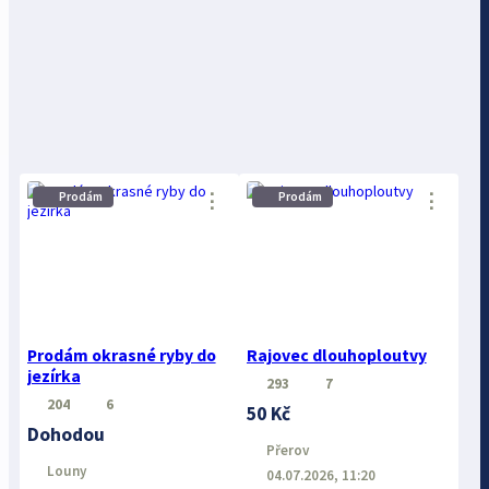
⋮
⋮
Prodám
Prodám
Prodám okrasné ryby do
Rajovec dlouhoploutvy
jezírka
293
7
204
6
50 Kč
Dohodou
Přerov
Louny
04.07.2026, 11:20