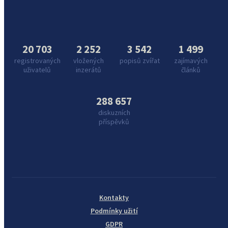
20 703
2 252
3 542
1 499
registrovaných
vložených
popisů zvířat
zajímavých
uživatelů
inzerátů
článků
288 657
diskuzních
příspěvků
Kontakty
Podmínky užití
GDPR