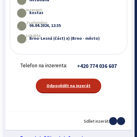
Inzerent:
kostas
Zveřejněno:
06.04.2026, 12:35
Lokalita:
Brno-Lesná (část) x) (Brno - město)
Telefon na inzerenta:
+420 774 036 607
Odpovědět na inzerát
Sdílet inzerát: