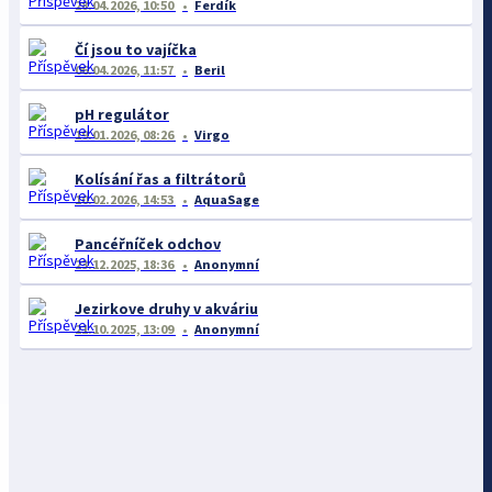
28.04.2026, 10:50
Ferdík
Čí jsou to vajíčka
06.04.2026, 11:57
Beril
pH regulátor
19.01.2026, 08:26
Virgo
Kolísání řas a filtrátorů
10.02.2026, 14:53
AquaSage
Pancéřníček odchov
23.12.2025, 18:36
Anonymní
Jezirkove druhy v akváriu
21.10.2025, 13:09
Anonymní