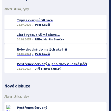
Akvaristika, ryby
Typy akvarijní filtrace
21.07.2026
Petr Kovář
Zlatá rybo, slyš má slova…
20.02.2025
RNDr. Martin Smrček
Ryby vhodné do malých akvárií
13.06.2024
Petr Kovář
Pestřenec červený a jeho chov v lidské péči
21.10.2023
Jiří Zimola (Jiri24)
Nové diskuze
Akvaristika, ryby
Pestřenec červený