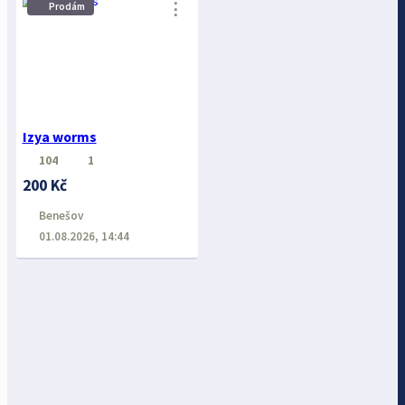
⋮
Prodám
Izya worms
104
1
200 Kč
Benešov
01.08.2026, 14:44