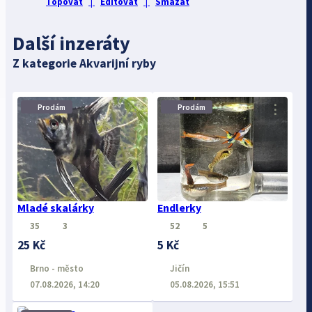
Topovat
|
Editovat
|
Smazat
Další inzeráty
Z kategorie Akvarijní ryby
⋮
⋮
Prodám
Prodám
Mladé skalárky
Endlerky
35
3
52
5
25 Kč
5 Kč
Brno - město
Jičín
07.08.2026, 14:20
05.08.2026, 15:51