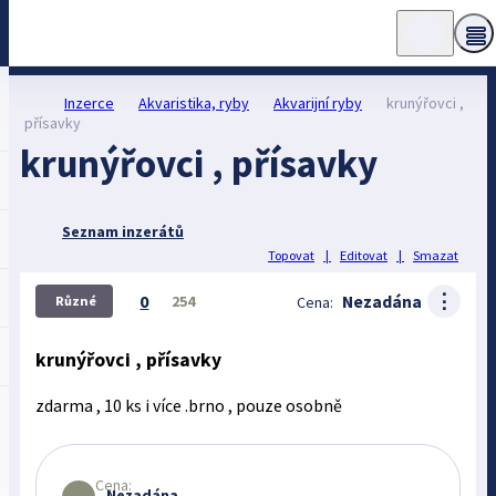
Inzerce
Akvaristika, ryby
Akvarijní ryby
krunýřovci ,
přísavky
krunýřovci , přísavky
Seznam inzerátů
Topovat
|
Editovat
|
Smazat
⋮
0
Nezadána
254
Cena:
Různé
krunýřovci , přísavky
zdarma , 10 ks i více .brno , pouze osobně
Cena:
Nezadána