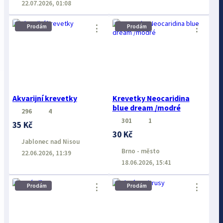
22.07.2026, 01:08
⋮
⋮
Prodám
Prodám
Akvarijní krevetky
Krevetky Neocaridina
blue dream /modré
296
4
301
1
35 Kč
30 Kč
Jablonec nad Nisou
Brno - město
22.06.2026, 11:39
18.06.2026, 15:41
⋮
⋮
Prodám
Prodám