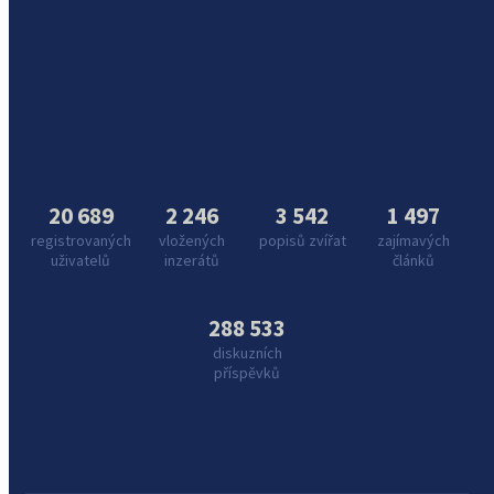
20 689
2 246
3 542
1 497
registrovaných
vložených
popisů zvířat
zajímavých
uživatelů
inzerátů
článků
288 533
diskuzních
příspěvků