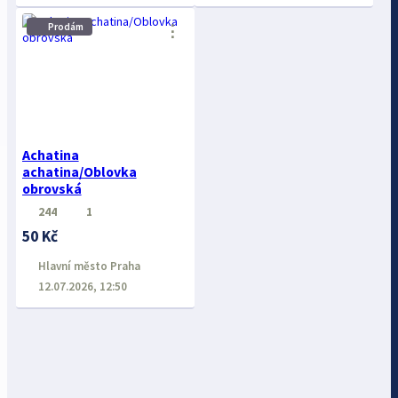
Prodám
⋮
Achatina
achatina/Oblovka
obrovská
244
1
50 Kč
Hlavní město Praha
12.07.2026, 12:50