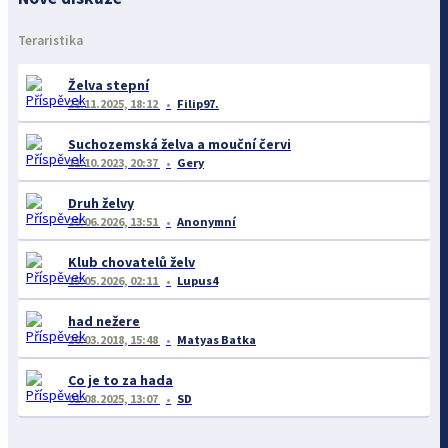
Teraristika
Želva stepní
22.11.2025, 18:12
Filip97.
Suchozemská želva a mouční červi
11.10.2023, 20:37
Gery
Druh želvy
29.06.2026, 13:51
Anonymní
Klub chovatelů želv
15.05.2026, 02:11
Lupus4
had nežere
26.03.2018, 15:48
Matyas Batka
Co je to za hada
01.08.2025, 13:07
SD