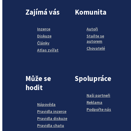
Zajímá vás
Komunita
Inzerce
Autoři
Diskuze
Staňte se
autorem
Články
Chovatelé
Atlas zvířat
Může se
Spolupráce
hodit
Naši partneři
Reklama
Nápověda
Podpořte nás
Pravidla inzerce
Pravidla diskuze
Pravidla chatu