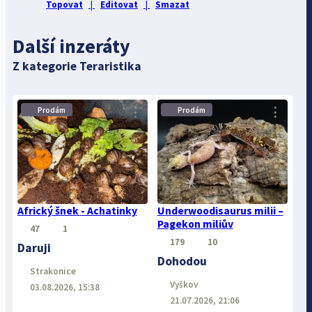
Topovat
|
Editovat
|
Smazat
Další inzeráty
Z kategorie Teraristika
⋮
⋮
Prodám
Prodám
Africký šnek - Achatinky
Underwoodisaurus milii –
Pagekon miliův
47
1
179
10
Daruji
Dohodou
Strakonice
Vyškov
03.08.2026, 15:38
21.07.2026, 21:06