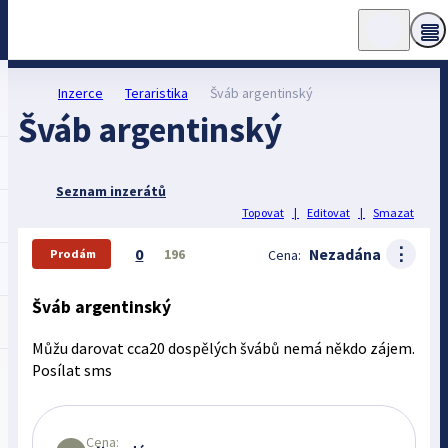
Inzerce
Teraristika
Šváb argentinský
Šváb argentinský
Seznam inzerátů
Topovat
|
Editovat
|
Smazat
⋮
0
Nezadána
196
Cena:
Prodám
Šváb argentinský
Můžu darovat cca20 dospělých švábů nemá někdo zájem.
Posílat sms
Cena: