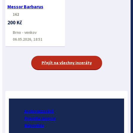
Messor Barbarus
162
200 Kč
Brno - venkov
06.05.2026, 18:51
Přejít na všechny inzeráty
Archiv inzerátů
Pravidla inzerce
Nápověda