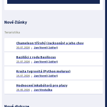
Nové články
Teraristika
Chameleon třírohý (Jacksonův) a jeho chov
30.07.2026
Jan Vorel (JaVor)
Bazilišci z rodu Basiliscus
23.07.2026
Jan Vorel (JaVor)
Krajta tygrovitá (Python molurus)
14.07.2026
Jan Vorel (JaVor)
Hodnocení inkubátorů pro plazy
28.05.2026
Jan Vinduška
Nové diskuze