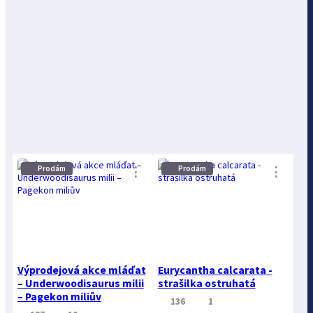
Prodám
Prodám
⋮
⋮
Výprodejová akce mláďat
Eurycantha calcarata -
– Underwoodisaurus milii
strašilka ostruhatá
– Pagekon miliův
136
1