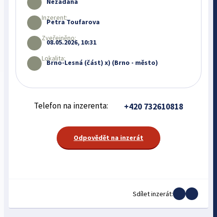
Nezadána
Inzerent:
Petra Toufarova
Zveřejněno:
08.05.2026, 10:31
Lokalita:
Brno-Lesná (část) x) (Brno - město)
Telefon na inzerenta:
+420 732610818
Odpovědět na inzerát
Sdílet inzerát: