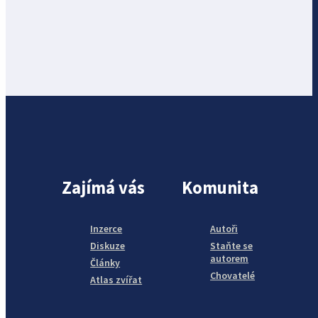
Zajímá vás
Komunita
Inzerce
Autoři
Diskuze
Staňte se
autorem
Články
Chovatelé
Atlas zvířat