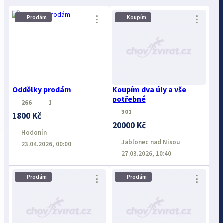
⋮
⋮
Prodám
Koupím
Oddělky prodám
Koupím dva úly a vše
potřebné
266
1
301
1800 Kč
20000 Kč
Hodonín
Jablonec nad Nisou
23.04.2026, 00:00
27.03.2026, 10:40
⋮
⋮
Prodám
Prodám