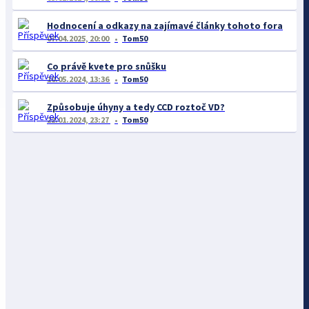
Hodnocení a odkazy na zajímavé články tohoto fora
07.04.2025, 20:00
Tom50
Co právě kvete pro snůšku
10.05.2024, 13:36
Tom50
Způsobuje úhyny a tedy CCD roztoč VD?
22.01.2024, 23:27
Tom50