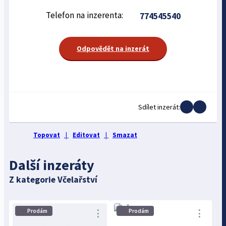
Telefon na inzerenta:
774545540
Odpovědět na inzerát
Sdílet inzerát:
Topovat
|
Editovat
|
Smazat
Další inzeráty
Z kategorie Včelařství
Prodám
Prodám
⋮
⋮