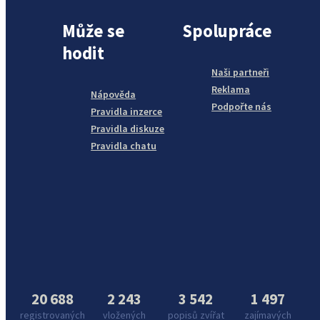
Může se
Spolupráce
hodit
Naši partneři
Reklama
Nápověda
Podpořte nás
Pravidla inzerce
Pravidla diskuze
Pravidla chatu
20 688
2 243
3 542
1 497
registrovaných
vložených
popisů zvířat
zajímavých