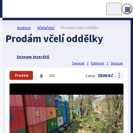
Inzerce
Včelařství
Prodám včelí oddělky
Prodám včelí oddělky
Seznam inzerátů
Topovat
|
Editovat
|
Smazat
⋮
0
2500 Kč
203
Cena:
Prodám