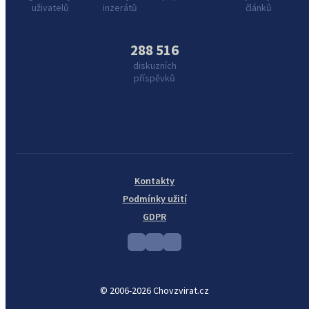
uživatelů
inzerátů
článků
288 516
diskuzních
příspěvků
Kontakty
Podmínky užití
GDPR
© 2006-2026 Chovzvirat.cz