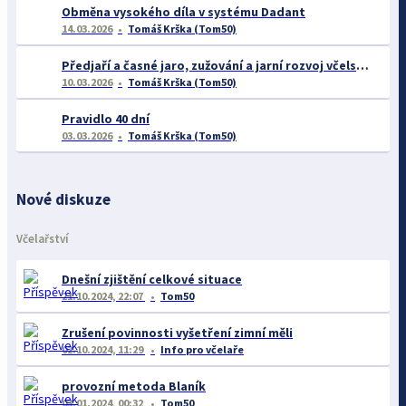
Obměna vysokého díla v systému Dadant
14.03.2026
Tomáš Krška (Tom50)
Předjaří a časné jaro, zužování a jarní rozvoj včelstev
10.03.2026
Tomáš Krška (Tom50)
Pravidlo 40 dní
03.03.2026
Tomáš Krška (Tom50)
Nové diskuze
Včelařství
Dnešní zjištění celkové situace
21.10.2024, 22:07
Tom50
Zrušení povinnosti vyšetření zimní měli
02.10.2024, 11:29
Info pro včelaře
provozní metoda Blaník
03.01.2024, 00:32
Tom50