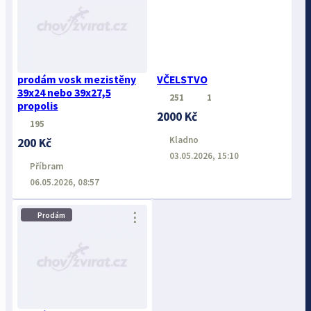
prodám vosk mezistěny
VČELSTVO
39x24 nebo 39x27,5
251
1
propolis
2000 Kč
195
Kladno
200 Kč
03.05.2026, 15:10
Příbram
06.05.2026, 08:57
⋮
Prodám