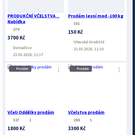
PRODUKČNÍ VČELSTVA _
Prodám lesní med -100 kg
Nabídka
301
274
150 Kč
3700 Kč
Uherské Hradiště
Domažlice
21.03.2026, 11:10
23.03.2026, 11:17
⋮
⋮
Prodám
Prodám
Včeli Oddělky prodám
Včelstva prodám
327
1
288
1
1800 Kč
3300 Kč