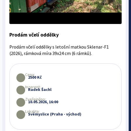
Prodám včelí oddělky
Prodám včelí oddělky s letošní matkou Sklenar-F1
(2026), rámková míra 39x24 cm (6 rámků).
Cena:
2500 Kč
Inzerent:
Radek Šachl
Zveřejněno:
10.05.2026, 16:00
Lokalita:
Svémyslice (Praha - východ)