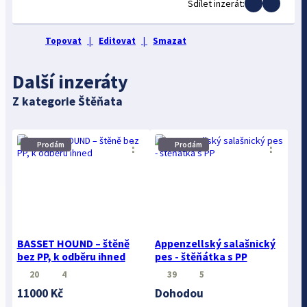
Sdílet inzerát:
Topovat
|
Editovat
|
Smazat
Další inzeráty
Z kategorie Štěňata
⋮
⋮
Prodám
Prodám
BASSET HOUND – štěně
Appenzellský salašnický
bez PP, k odběru ihned
pes - štěňátka s PP
20
4
39
5
11000 Kč
Dohodou