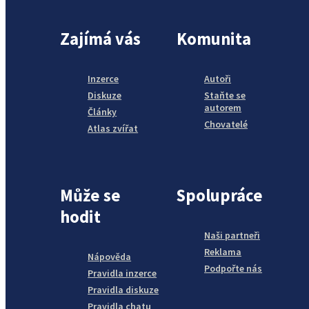
Zajímá vás
Komunita
Inzerce
Autoři
Diskuze
Staňte se
autorem
Články
Chovatelé
Atlas zvířat
Může se
Spolupráce
hodit
Naši partneři
Reklama
Nápověda
Podpořte nás
Pravidla inzerce
Pravidla diskuze
Pravidla chatu