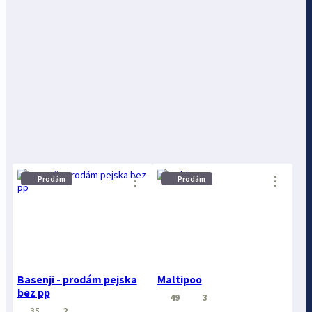
⋮
⋮
Prodám
Prodám
Basenji - prodám pejska
Maltipoo
bez pp
49
3
35
2