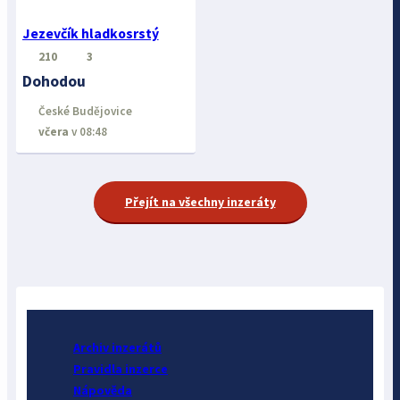
Jezevčík hladkosrstý
210
3
Dohodou
České Budějovice
včera
v 08:48
Přejít na všechny inzeráty
Archiv inzerátů
Pravidla inzerce
Nápověda