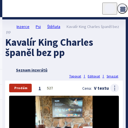
Inzerce
Psi
Štěňata
Kavalír King Charles španěl bez
pp
Kavalír King Charles
španěl bez pp
Seznam inzerátů
Topovat
|
Editovat
|
Smazat
⋮
1
V textu
527
Cena:
Prodám