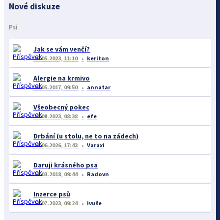
Nové diskuze
Psi
Jak se vám venčí?
26.05.2023, 11:10
keriton
Alergie na krmivo
26.05.2017, 09:50
annatar
Všeobecný pokec
17.08.2023, 08:38
efe
Drbání (u stolu, ne to na zádech)
23.06.2026, 17:43
Varaxi
Daruji krásného psa
12.03.2018, 09:44
Radovn
Inzerce psů
13.07.2023, 09:24
Ivuše