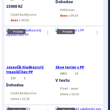
Dohodou
15000 Kč
Pelhřimov
České Budějovice
dnes
v 09:39
dnes
v 09:59
⋮
⋮
Prodám
Prodám
Jezevčík hladkosrstý
Skye terrier s PP
trpasličí bez PP
4453
13
135
3
V textu
Dohodou
Plzeň - sever
České Budějovice
včera
v 16:16
včera
v 21:20