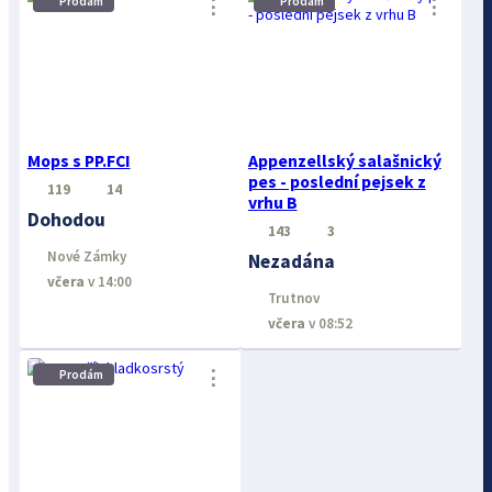
Prodám
Prodám
⋮
⋮
Mops s PP.FCI
Appenzellský salašnický
pes - poslední pejsek z
119
14
vrhu B
Dohodou
143
3
Nové Zámky
Nezadána
včera
v 14:00
Trutnov
včera
v 08:52
⋮
Prodám