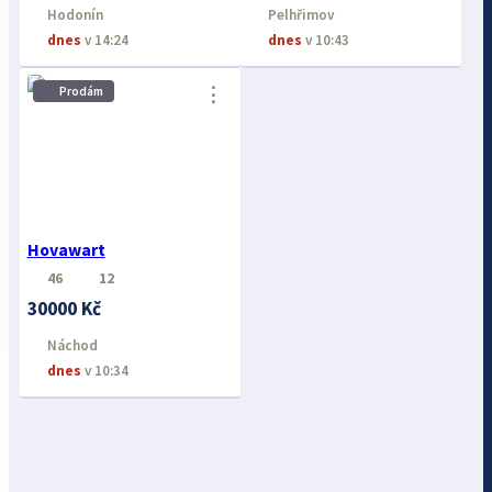
Hodonín
Pelhřimov
dnes
v 14:24
dnes
v 10:43
⋮
Prodám
Hovawart
46
12
30000 Kč
Náchod
dnes
v 10:34