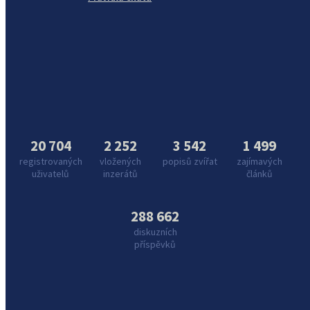
20 704
2 252
3 542
1 499
registrovaných
vložených
popisů zvířat
zajímavých
uživatelů
inzerátů
článků
288 662
diskuzních
příspěvků