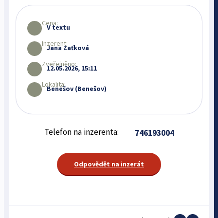
Cena:
V textu
Inzerent:
Jana Zaťková
Zveřejněno:
12.05.2026, 15:11
Lokalita:
Benešov (Benešov)
Telefon na inzerenta:
746193004
Odpovědět na inzerát