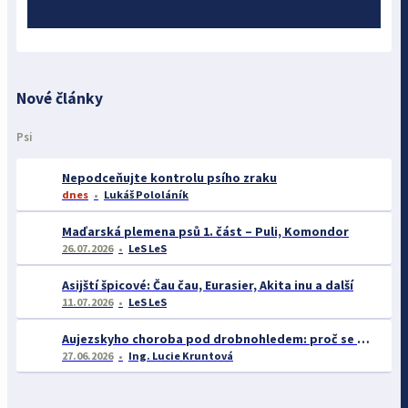
Nové články
Psi
Nepodceňujte kontrolu psího zraku
dnes
Lukáš Pololáník
Maďarská plemena psů 1. část – Puli, Komondor
26.07.2026
LeS LeS
Asijští špicové: Čau čau, Eurasier, Akita inu a další
11.07.2026
LeS LeS
Aujezskyho choroba pod drobnohledem: proč se o ní nyní mluví více než dříve
27.06.2026
Ing. Lucie Kruntová