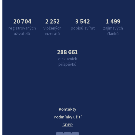
20 704
2 252
3 542
1 499
registrovaných
vložených
popisů zvířat
zajímavých
uživatelů
inzerátů
článků
288 661
diskuzních
příspěvků
Kontakty
Podmínky užití
GDPR