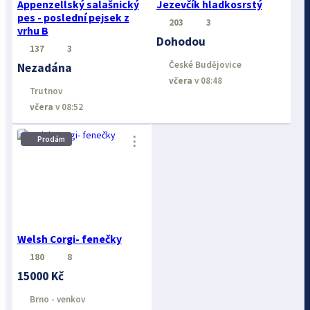
Appenzellský salašnický
Jezevčík hladkosrstý
pes - poslední pejsek z
203
3
vrhu B
Dohodou
137
3
České Budějovice
Nezadána
včera
v 08:48
Trutnov
včera
v 08:52
⋮
Prodám
Welsh Corgi- fenečky
180
8
15000 Kč
Brno - venkov