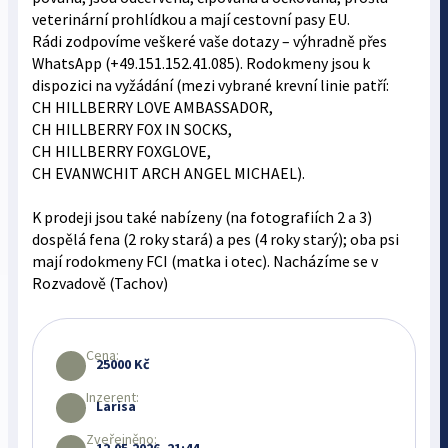
veterinární prohlídkou a mají cestovní pasy EU.
Rádi zodpovíme veškeré vaše dotazy – výhradně přes
WhatsApp (+49.151.152.41.085). Rodokmeny jsou k
dispozici na vyžádání (mezi vybrané krevní linie patří:
CH HILLBERRY LOVE AMBASSADOR,
CH HILLBERRY FOX IN SOCKS,
CH HILLBERRY FOXGLOVE,
CH EVANWCHIT ARCH ANGEL MICHAEL).
K prodeji jsou také nabízeny (na fotografiích 2 a 3)
dospělá fena (2 roky stará) a pes (4 roky starý); oba psi
mají rodokmeny FCI (matka i otec). Nacházíme se v
Rozvadově (Tachov)
Cena:
25000 Kč
Inzerent:
Larisa
Zveřejněno: