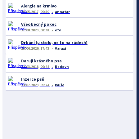
Alergie na krmivo
26.05.2017, 09:50
annatar
Všeobecný pokec
17.08.2023, 08:38
efe
Drbání (u stolu, ne to na zádech)
23.06.2026, 17:43
Varaxi
Daruji krásného psa
12.03.2018, 09:44
Radovn
Inzerce psů
13.07.2023, 09:24
Ivuše