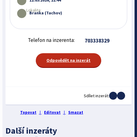
12.05.2026, 21:44
Lokalita:
Branka (Tachov)
Telefon na inzerenta:
703338329
Odpovědět na inzerát
Sdílet inzerát:
Topovat
|
Editovat
|
Smazat
Další inzeráty