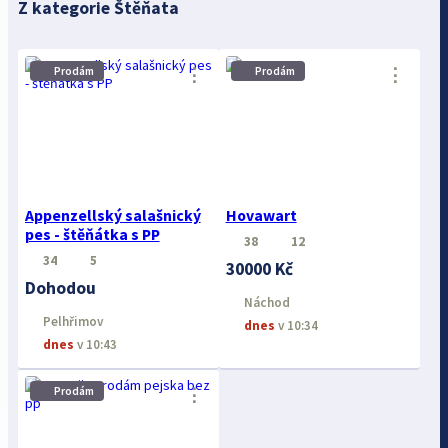
Z kategorie Štěňata
⋮
⋮
Prodám
Prodám
Appenzellský salašnický
Hovawart
pes - štěňátka s PP
38
12
34
5
30000 Kč
Dohodou
Náchod
Pelhřimov
dnes
v 10:34
dnes
v 10:43
⋮
Prodám