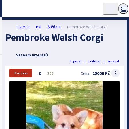
Inzerce
Psi
Štěňata
Pembroke Welsh Corgi
Pembroke Welsh Corgi
Seznam inzerátů
Topovat
|
Editovat
|
Smazat
⋮
0
25000 Kč
306
Cena:
Prodám