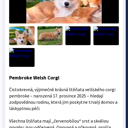
Pembroke Welsh Corgi
Čistokrevná, výjimečně krásná štěňata velšského corgi
pembroke – narozená 17. prosince 2025 – hledají
zodpovědnou rodinu, která jim poskytne trvalý domov a
láskyplnou péči.
Všechna štěňata mají „červenobílou“ srst a skvělou
povahu; jsou odčervená, čipovaná a očkovaná, prošla