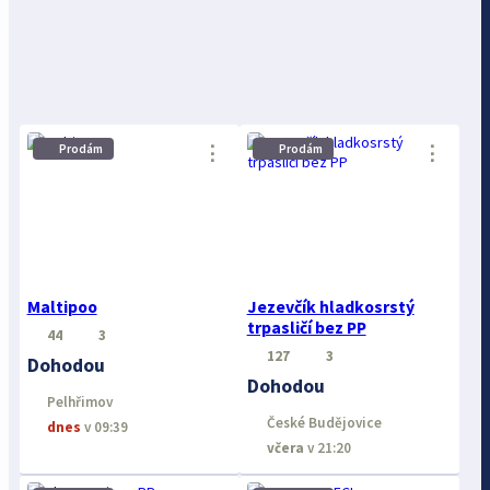
⋮
⋮
Prodám
Prodám
Maltipoo
Jezevčík hladkosrstý
trpasličí bez PP
44
3
127
3
Dohodou
Dohodou
Pelhřimov
České Budějovice
dnes
v 09:39
včera
v 21:20