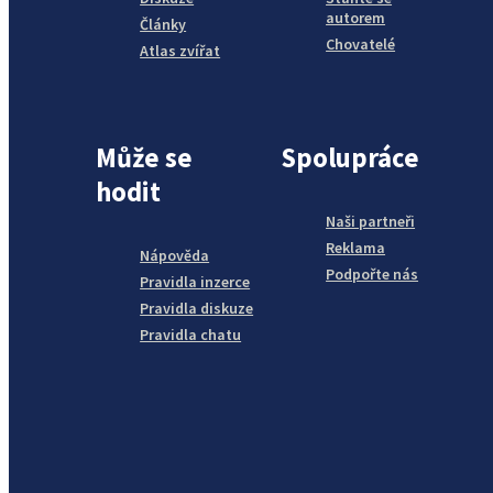
autorem
Články
Chovatelé
Atlas zvířat
Může se
Spolupráce
hodit
Naši partneři
Reklama
Nápověda
Podpořte nás
Pravidla inzerce
Pravidla diskuze
Pravidla chatu