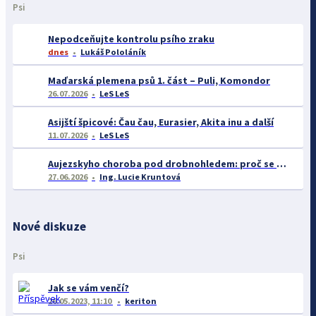
Psi
Nepodceňujte kontrolu psího zraku
dnes
Lukáš Pololáník
Maďarská plemena psů 1. část – Puli, Komondor
26.07.2026
LeS LeS
Asijští špicové: Čau čau, Eurasier, Akita inu a další
11.07.2026
LeS LeS
Aujezskyho choroba pod drobnohledem: proč se o ní nyní mluví více než dříve
27.06.2026
Ing. Lucie Kruntová
Nové diskuze
Psi
Jak se vám venčí?
26.05.2023, 11:10
keriton