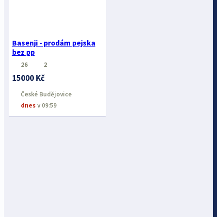
Basenji - prodám pejska
bez pp
26
2
15000 Kč
České Budějovice
dnes
v 09:59