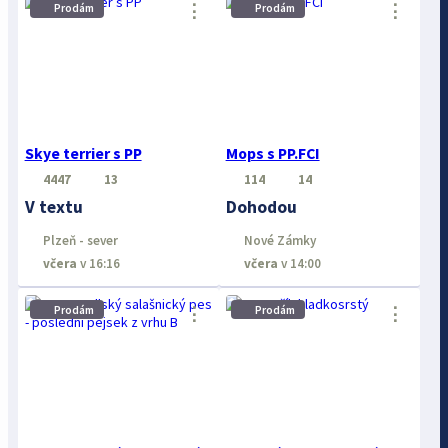
⋮
⋮
Prodám
Prodám
Skye terrier s PP
Mops s PP.FCI
4447
13
114
14
V textu
Dohodou
Plzeň - sever
Nové Zámky
včera
v 16:16
včera
v 14:00
Prodám
Prodám
⋮
⋮