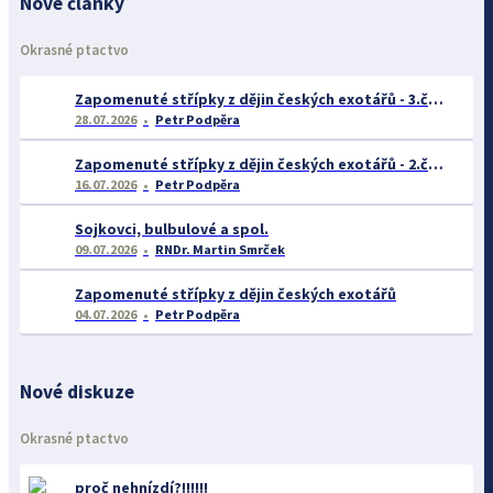
Nové články
Okrasné ptactvo
Zapomenuté střípky z dějin českých exotářů - 3.část
28.07.2026
Petr Podpěra
Zapomenuté střípky z dějin českých exotářů - 2.část
16.07.2026
Petr Podpěra
Sojkovci, bulbulové a spol.
09.07.2026
RNDr. Martin Smrček
Zapomenuté střípky z dějin českých exotářů
04.07.2026
Petr Podpěra
Nové diskuze
Okrasné ptactvo
proč nehnízdí?!!!!!!