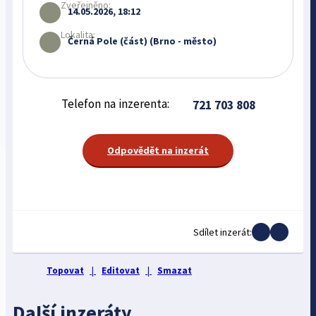
Zveřejněno:
14.05.2026, 18:12
Lokalita:
Černá Pole (část) (Brno - město)
Telefon na inzerenta:
721 703 808
Odpovědět na inzerát
Sdílet inzerát:
Topovat
|
Editovat
|
Smazat
Další inzeráty