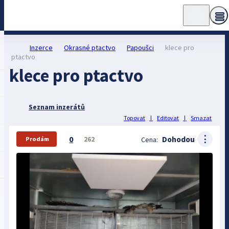
Inzerce
Okrasné ptactvo
Papoušci
klece pro
ptactvo
klece pro ptactvo
Seznam inzerátů
Topovat
|
Editovat
|
Smazat
⋮
0
Dohodou
262
Cena:
Prodám