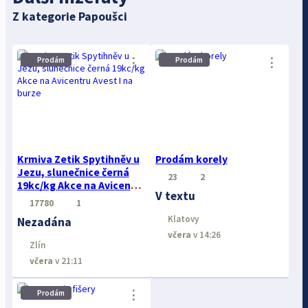
Z kategorie Papoušci
Prodám
Prodám
⋮
⋮
Krmiva Zetik Spytihněv u
Prodám korely
Jezu, slunečnice černá
23
2
19kc/kg Akce na Avicentru
V textu
Avest I na burze
17780
1
Klatovy
Nezadána
včera
v 14:26
Zlín
včera
v 21:11
⋮
Prodám