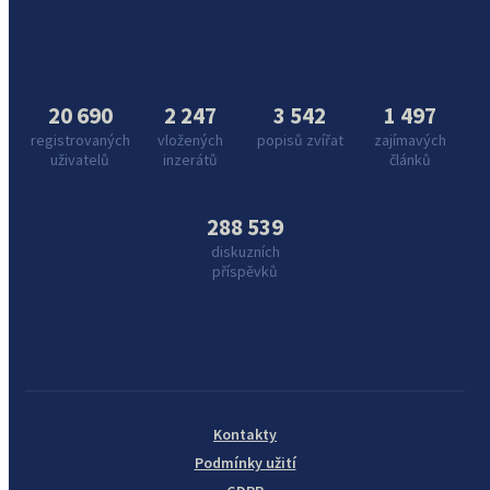
20 690
2 247
3 542
1 497
registrovaných
vložených
popisů zvířat
zajímavých
uživatelů
inzerátů
článků
288 539
diskuzních
příspěvků
Kontakty
Podmínky užití