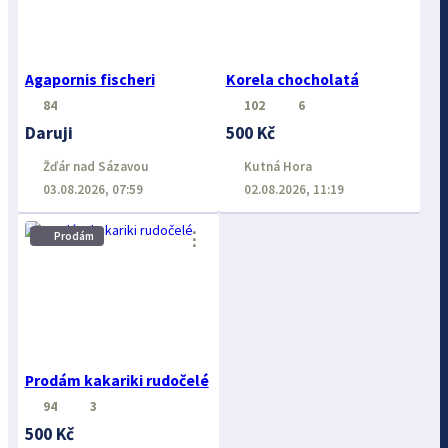
Agapornis fischeri
Korela chocholatá
84
102
6
Daruji
500 Kč
Žďár nad Sázavou
Kutná Hora
03.08.2026, 07:59
02.08.2026, 11:19
⋮
Prodám
Prodám kakariki rudočelé
94
3
500 Kč