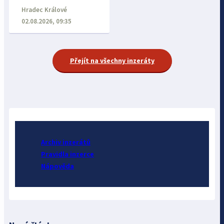
Hradec Králové
02.08.2026, 09:35
Přejít na všechny inzeráty
Archiv inzerátů
Pravidla inzerce
Nápověda