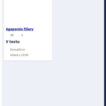
Agapornis fišery
29
1
V textu
Domažlice
včera
v 10:00