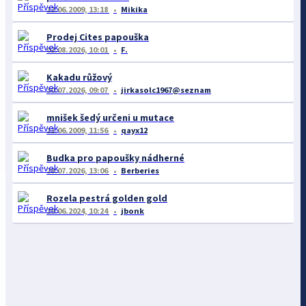
12.06.2009, 13:18
Mikika
Prodej Cites papouška
02.08.2026, 10:01
F.
Kakadu růžový
30.07.2026, 09:07
jirkasolc1967@seznam
mnišek šedý určeni u mutace
11.06.2009, 11:56
qayx12
Budka pro papoušky nádherné
28.07.2026, 13:06
Berberies
Rozela pestrá golden gold
19.06.2024, 10:24
jbonk