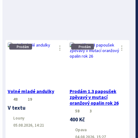
Prodám
Prodám
⋮
⋮
Volné mladé andulky
Prodám 1.3 papoušek
zpěvavý v mutací
48
19
oranžový opalin rok 26
V textu
58
3
Louny
400 Kč
05.08.2026, 14:21
Opava
04.08.2026, 15:27