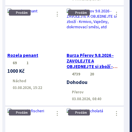
Prodám
Prodám
⋮
⋮
Rozela penant
Burza Přerov 9.8.2026 -
ZAVOLEJTE A
69
1
OBJEDNEJTE si zboží -
1000 Kč
Krmivo, Vaječiny,
4739
20
dokrmovací směsi, atd
Náchod
Dohodou
03.08.2026, 15:22
Přerov
03.08.2026, 08:40
⋮
⋮
Prodám
Prodám