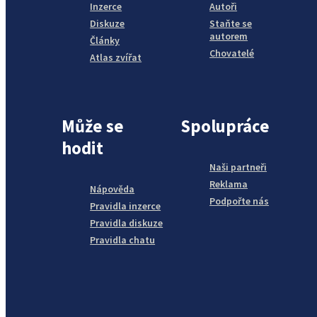
Inzerce
Autoři
Diskuze
Staňte se
autorem
Články
Chovatelé
Atlas zvířat
Může se
Spolupráce
hodit
Naši partneři
Reklama
Nápověda
Podpořte nás
Pravidla inzerce
Pravidla diskuze
Pravidla chatu