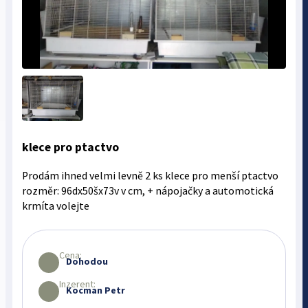
klece pro ptactvo
Prodám ihned velmi levně 2 ks klece pro menší ptactvo
rozměr: 96dx50šx73v v cm, + nápojačky a automotická
krmíta volejte
Cena:
Dohodou
Inzerent:
Kocman Petr