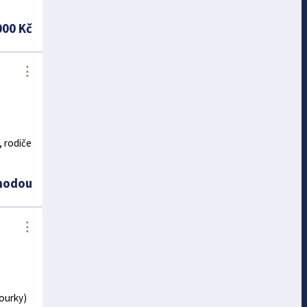
000 Kč
⋮
, rodiče
hodou
⋮
courky)