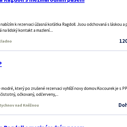
 nabízím k rezervaci úžasná koťátka Ragdoll. Jsou odchovaná s láskou a p
 na lidský kontakt a mazlení....
12
Kladno
P
modré, který po zrušené rezervaci vyhlíží novy domov.Kocourek je s PP
, čistotný, očkovaný, odčerveny,...
Do
ychnov nad Kněžnou