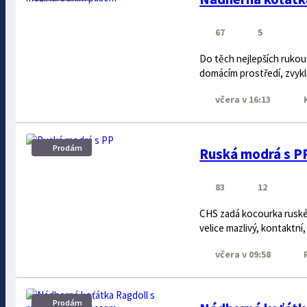
67
5
Do těch nejlepších rukou
domácím prostředí, zvyklá
včera
v 16:13
Prodám
Ruská modrá s P
83
12
CHS zadá kocourka ruské 
velice mazlivý, kontaktní
včera
v 09:58
R
Prodám