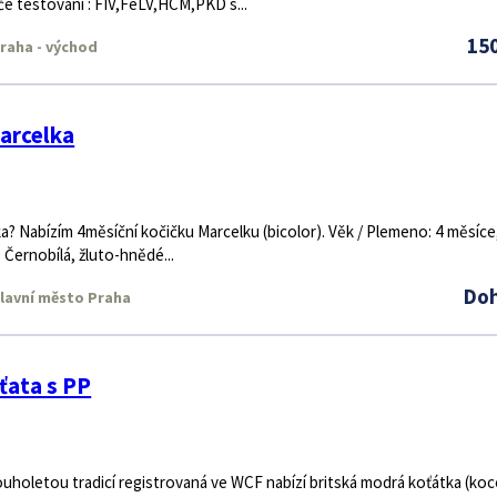
če testování : FIV,FeLV,HCM,PKD s...
15
raha - východ
arcelka
a? Nabízím 4měsíční kočičku Marcelku (bicolor). Věk / Plemeno: 4 měsíce
: Černobílá, žluto-hnědé...
Do
lavní město Praha
ťata s PP
ouholetou tradicí registrovaná ve WCF nabízí britská modrá koťátka (ko