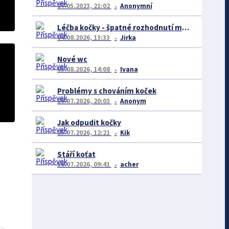
27.05.2023, 21:02
Anonymní
Léčba kočky - špatné rozhodnutí majitele
04.08.2026, 13:33
Jirka
Nové wc
03.08.2026, 14:08
Ivana
Problémy s chováním koček
29.07.2026, 20:03
Anonym
Jak odpudit kočky
25.07.2026, 12:21
Kik
Stáří koťat
18.07.2026, 09:41
acher