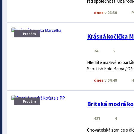
rád společnost. Oba rodi
dnes
v 06:30
P
Prodám
Krásná kočička M
24
5
Hledáte mazlivého parťák
Scottish Fold Barva / Oči
dnes
v 04:48
H
Prodám
Britská modrá ko
427
4
Chovatelská stanice s dl