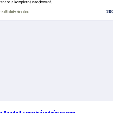
anete je kompletně naočkovaná,...
20
indřichův Hradec
a Ragdoll s mezinárodním pasem