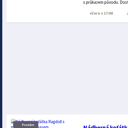
s průkazem původu. Dost
včera
v 17:08
J
Prodám
Nádherná koťátk