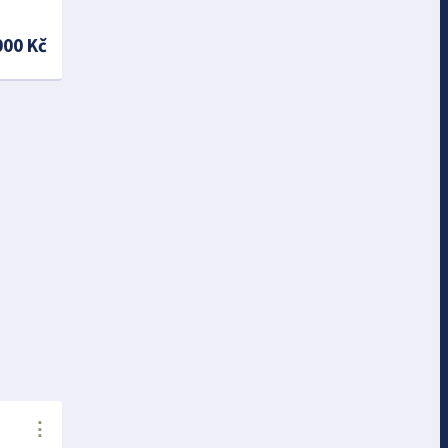
000 Kč
⋮