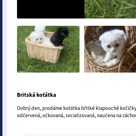
Britská koťátka
Dobrý den, prodáme koťátka břitké klapouché kočičky, 
odčervená, očkovaná, socializovaná, naučena na záchod 