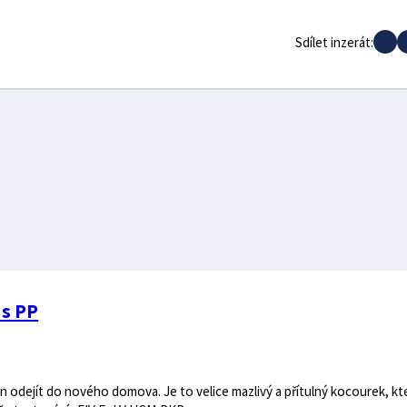
Sdílet inzerát:
 s PP
en odejít do nového domova. Je to velice mazlivý a přítulný kocourek, kt