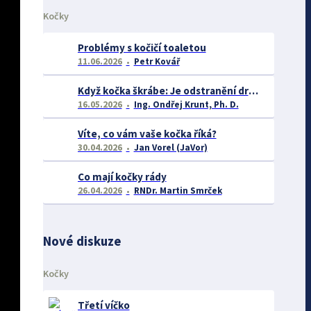
Kočky
Problémy s kočičí toaletou
11.06.2026
Petr Kovář
Když kočka škrábe: Je odstranění drápů opravdu řešením? A co říká věda o chování takových koček?
16.05.2026
Ing. Ondřej Krunt, Ph. D.
Víte, co vám vaše kočka říká?
30.04.2026
Jan Vorel (JaVor)
Co mají kočky rády
26.04.2026
RNDr. Martin Smrček
Nové diskuze
Kočky
Třetí víčko