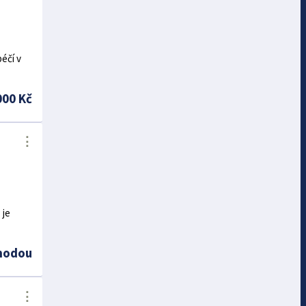
éčí v
000 Kč
⋮
 je
hodou
⋮