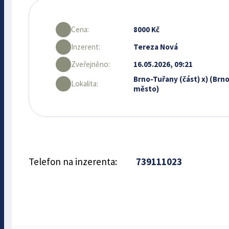
Cena:
8000 Kč
Inzerent:
Tereza Nová
Zveřejněno:
16.05.2026, 09:21
Brno-Tuřany (část) x) (Brno
Lokalita:
město)
Telefon na inzerenta:
739111023