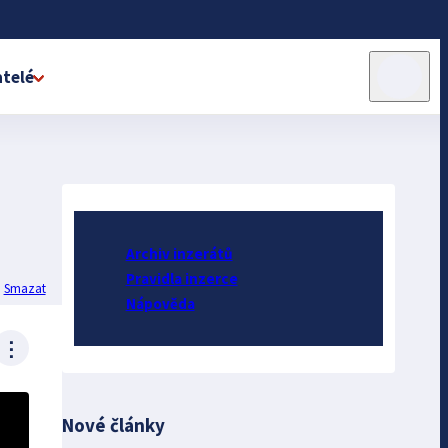
telé
Archiv inzerátů
Pravidla inzerce
Smazat
Nápověda
⋮
Nové články