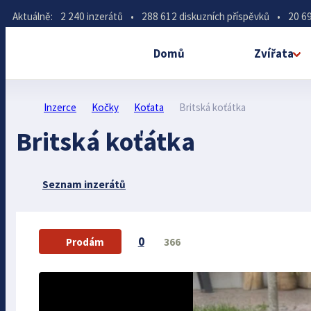
Aktuálně:
2 240 inzerátů
•
288 612 diskuzních příspěvků
•
20 69
Domů
Zvířata
Inzerce
Kočky
Koťata
Britská koťátka
Britská koťátka
Seznam inzerátů
0
366
Prodám