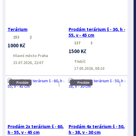
Terárium
Prodám terárium š - 30, h -
55, v - 45 cm
253
2
137
3
1000 Kč
1500 Kč
Hlavní město Praha
Třebíč
15.07.2026, 22:07
17.05.2026, 08:10
⋮
⋮
Prodám
Prodám
Prodám 2x terárium š - 60,
Prodám 4x terárium š - 50,
h - 55, v - 45 cm
h - 38, v - 30 cm