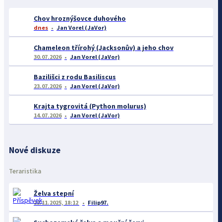
Chov hroznýšovce duhového
dnes
Jan Vorel (JaVor)
Chameleon třírohý (Jacksonův) a jeho chov
30.07.2026
Jan Vorel (JaVor)
Bazilišci z rodu Basiliscus
23.07.2026
Jan Vorel (JaVor)
Krajta tygrovitá (Python molurus)
14.07.2026
Jan Vorel (JaVor)
Nové diskuze
Teraristika
Želva stepní
22.11.2025, 18:12
Filip97.