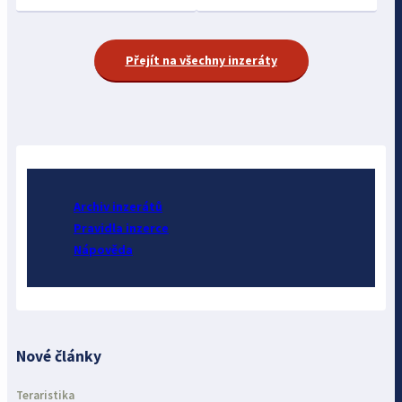
Přejít na všechny inzeráty
Archiv inzerátů
Pravidla inzerce
Nápověda
Nové články
Teraristika