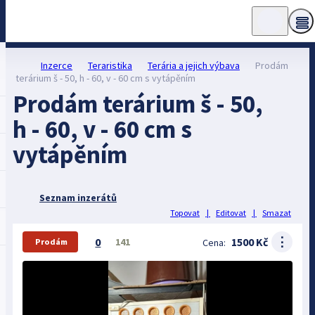
Inzerce
Teraristika
Terária a jejich výbava
Prodám
terárium š - 50, h - 60, v - 60 cm s vytápěním
Prodám terárium š - 50,
h - 60, v - 60 cm s
vytápěním
Seznam inzerátů
Topovat
|
Editovat
|
Smazat
⋮
0
1500 Kč
141
Cena:
Prodám