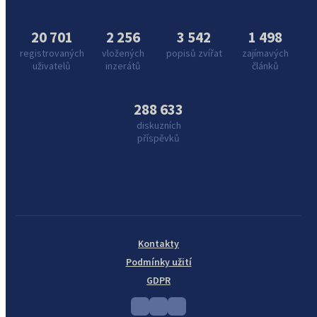
20 701
2 256
3 542
1 498
registrovaných
vložených
popisů zvířat
zajímavých
uživatelů
inzerátů
článků
288 633
diskuzních
příspěvků
Kontakty
Podmínky užití
GDPR