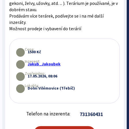
gekoni, želvy, užovky, atd. ... ). Terárium je používané, je v
dobrém stavu.
Prodávám více terárek, podívejte se i na mé další
inzeráty.
Možnost prodeje i vybavení do terárií
Cena:
1500 Kč
Inzerent:
Jakub_Jakoubek
Zveřejněno:
17.05.2026, 08:06
Lokalita:
Dolní Vilémovice (Třebíč)
Telefon na inzerenta:
731360431