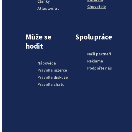
Články
Chovatelé
Atlas zvířat
Může se
Spolupráce
hodit
Naši partneři
Reklama
Nápověda
Podpořte nás
Pravidla inzerce
Pravidla diskuze
Pravidla chatu