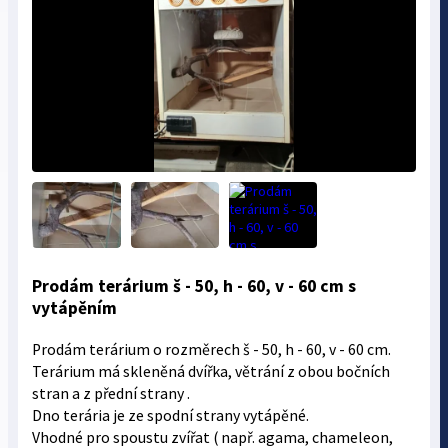
Prodám terárium š - 50, h - 60, v - 60 cm s
vytápěním
Prodám terárium o rozměrech š - 50, h - 60, v - 60 cm.
Terárium má skleněná dvířka, větrání z obou bočních
stran a z přední strany .
Dno terária je ze spodní strany vytápěné.
Vhodné pro spoustu zvířat ( např. agama, chameleon,