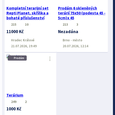
Kompletní terarijní set
Prodám 6 skleněných
Repti Planet, skříňka a
terárií 75x50 (podesta 45 -
bohaté příslušenství
5cm)x 45
215
10
213
3
11000 Kč
Nezadána
Hradec Králové
Brno - město
21.07.2026, 19:49
20.07.2026, 12:14
⋮
Prodám
Terárium
249
2
1000 Kč