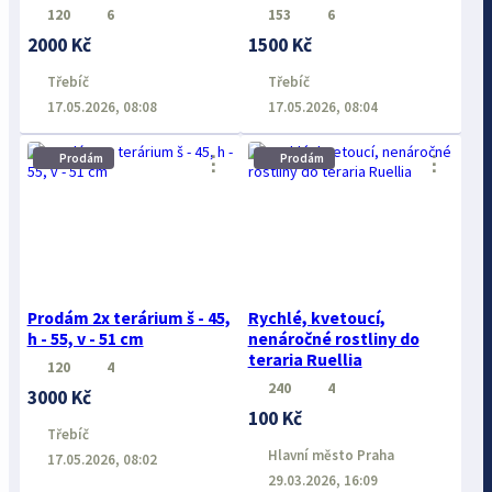
120
6
153
6
2000 Kč
1500 Kč
Třebíč
Třebíč
17.05.2026, 08:08
17.05.2026, 08:04
Prodám
Prodám
⋮
⋮
Prodám 2x terárium š - 45,
Rychlé, kvetoucí,
h - 55, v - 51 cm
nenáročné rostliny do
teraria Ruellia
120
4
240
4
3000 Kč
100 Kč
Třebíč
Hlavní město Praha
17.05.2026, 08:02
29.03.2026, 16:09