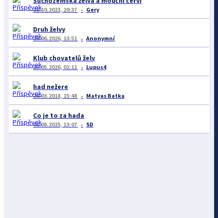
Suchozemská želva a mouční červi
11.10.2023, 20:37
Gery
Druh želvy
29.06.2026, 13:51
Anonymní
Klub chovatelů želv
15.05.2026, 02:11
Lupus4
had nežere
26.03.2018, 15:48
Matyas Batka
Co je to za hada
01.08.2025, 13:07
SD