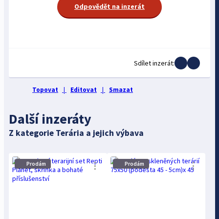
Odpovědět na inzerát
Sdílet inzerát:
Topovat
|
Editovat
|
Smazat
Další inzeráty
Z kategorie Terária a jejich výbava
Prodám
Prodám
⋮
⋮