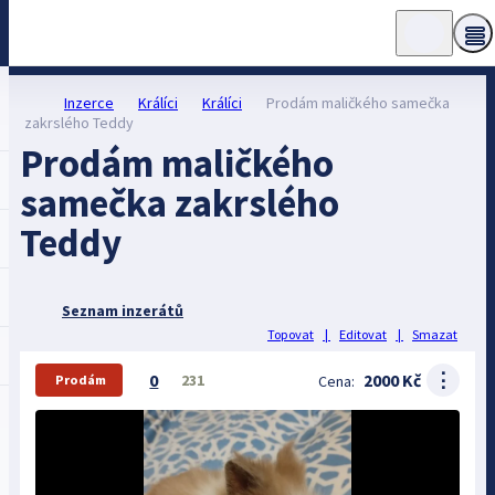
Inzerce
Králíci
Králíci
Prodám maličkého samečka
zakrslého Teddy
Prodám maličkého
samečka zakrslého
Teddy
Seznam inzerátů
Topovat
|
Editovat
|
Smazat
⋮
0
2000 Kč
231
Cena:
Prodám