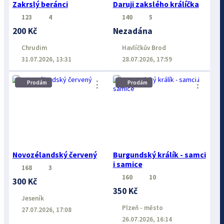
Zakrslý beránci
Daruji zakslého králíčka
123
4
140
5
200 Kč
Nezadána
Chrudim
Havlíčkův Brod
31.07.2026, 13:31
28.07.2026, 17:59
⋮
⋮
Prodám
Prodám
Novozélandský červený
Burgundský králík - samci
i samice
168
3
160
10
300 Kč
350 Kč
Jeseník
Plzeň - město
27.07.2026, 17:08
26.07.2026, 16:14