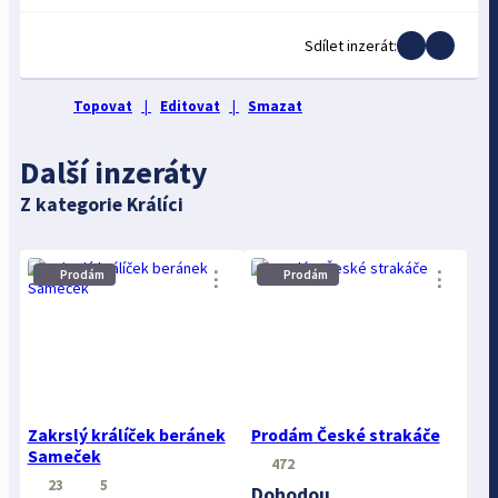
Sdílet inzerát:
Topovat
|
Editovat
|
Smazat
Další inzeráty
Z kategorie Králíci
⋮
⋮
Prodám
Prodám
Zakrslý králíček beránek
Prodám České strakáče
Sameček
472
23
5
Dohodou