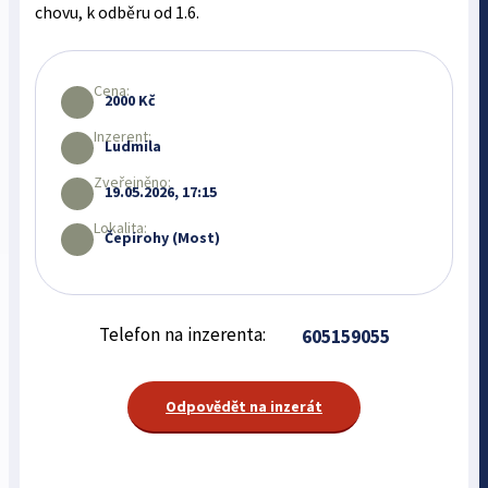
chovu, k odběru od 1.6.
Cena:
2000 Kč
Inzerent:
Ludmila
Zveřejněno:
19.05.2026, 17:15
Lokalita:
Čepirohy (Most)
Telefon na inzerenta:
605159055
Odpovědět na inzerát