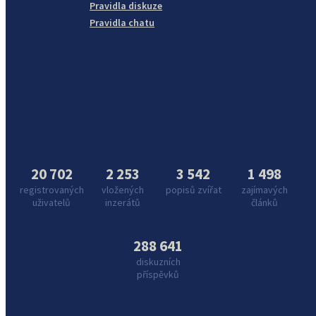
Pravidla diskuze
Pravidla chatu
20 702
2 253
3 542
1 498
registrovaných
vložených
popisů zvířat
zajímavých
uživatelů
inzerátů
článků
288 641
diskuzních
příspěvků