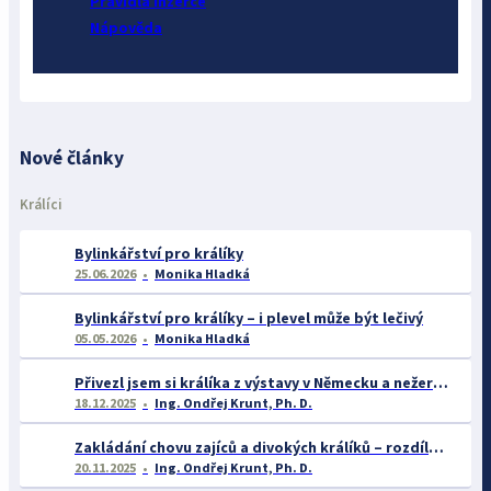
Pravidla inzerce
Nápověda
Nové články
Králíci
Bylinkářství pro králíky
25.06.2026
Monika Hladká
Bylinkářství pro králíky – i plevel může být lečivý
05.05.2026
Monika Hladká
Přivezl jsem si králíka z výstavy v Německu a nežere – co s tím?
18.12.2025
Ing. Ondřej Krunt, Ph. D.
Zakládání chovu zajíců a divokých králíků – rozdíly v biologii, legislativě a chovatelském přístupu
20.11.2025
Ing. Ondřej Krunt, Ph. D.