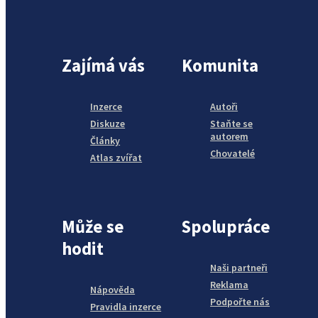
Zajímá vás
Komunita
Inzerce
Autoři
Diskuze
Staňte se
autorem
Články
Chovatelé
Atlas zvířat
Může se
Spolupráce
hodit
Naši partneři
Reklama
Nápověda
Podpořte nás
Pravidla inzerce