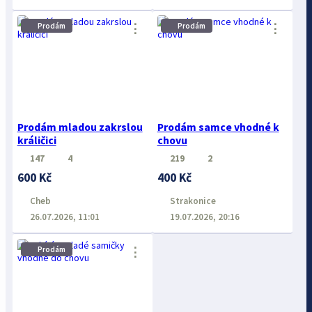
⋮
⋮
Prodám
Prodám
Prodám mladou zakrslou
Prodám samce vhodné k
králičici
chovu
147
4
219
2
600 Kč
400 Kč
Cheb
Strakonice
26.07.2026, 11:01
19.07.2026, 20:16
⋮
Prodám