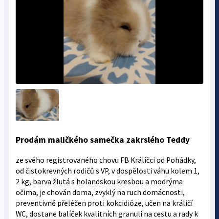
Prodám maličkého samečka zakrslého Teddy
ze svého registrovaného chovu FB Králíčci od Pohádky,
od čistokrevných rodičů s VP, v dospělosti váhu kolem 1,
2 kg, barva žlutá s holandskou kresbou a modrýma
očima, je chován doma, zvyklý na ruch domácnosti,
preventivně přeléčen proti kokcidióze, učen na králičí
WC, dostane balíček kvalitních granulí na cestu a rady k