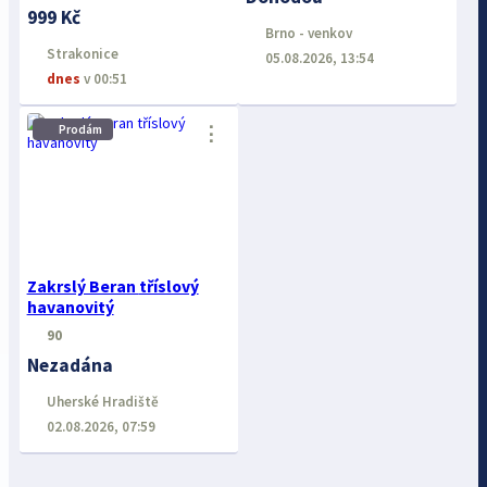
999 Kč
Brno - venkov
Strakonice
05.08.2026, 13:54
dnes
v 00:51
⋮
Prodám
Zakrslý Beran tříslový
havanovitý
90
Nezadána
Uherské Hradiště
02.08.2026, 07:59