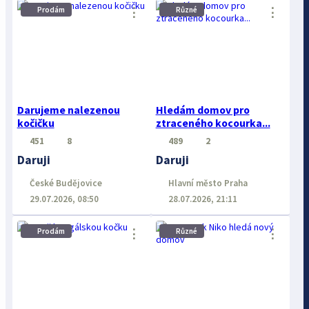
⋮
⋮
Prodám
Různé
Darujeme nalezenou
Hledám domov pro
kočičku
ztraceného kocourka...
451
8
489
2
Daruji
Daruji
České Budějovice
Hlavní město Praha
29.07.2026, 08:50
28.07.2026, 21:11
⋮
⋮
Prodám
Různé