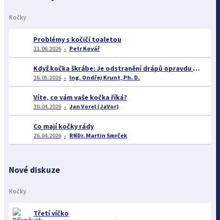
Kočky
Problémy s kočičí toaletou
11.06.2026
Petr Kovář
Když kočka škrábe: Je odstranění drápů opravdu řešením? A co říká věda o chování takových koček?
16.05.2026
Ing. Ondřej Krunt, Ph. D.
Víte, co vám vaše kočka říká?
30.04.2026
Jan Vorel (JaVor)
Co mají kočky rády
26.04.2026
RNDr. Martin Smrček
Nové diskuze
Kočky
Třetí víčko