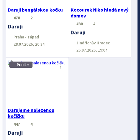
Daruji bengálskou kočku
Kocourek Niko hledá nový
domov
478
2
480
4
Daruji
Daruji
Praha - západ
Jindřichův Hradec
28.07.2026, 20:34
26.07.2026, 19:04
⋮
Prodám
Darujeme nalezenou
kočičku
447
4
Daruji