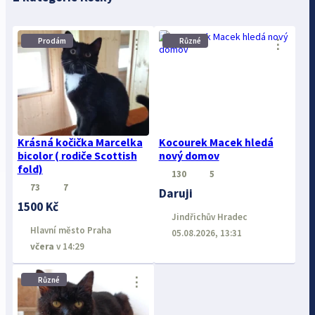
Prodám
Různé
⋮
⋮
Krásná kočička Marcelka
Kocourek Macek hledá
bicolor ( rodiče Scottish
nový domov
fold)
130
5
73
7
Daruji
1500 Kč
Jindřichův Hradec
Hlavní město Praha
05.08.2026, 13:31
včera
v 14:29
⋮
Různé