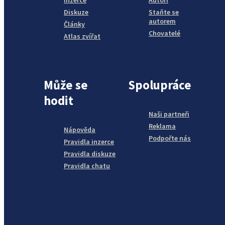
Diskuze
Staňte se
autorem
Články
Chovatelé
Atlas zvířat
Může se
Spolupráce
hodit
Naši partneři
Reklama
Nápověda
Podpořte nás
Pravidla inzerce
Pravidla diskuze
Pravidla chatu