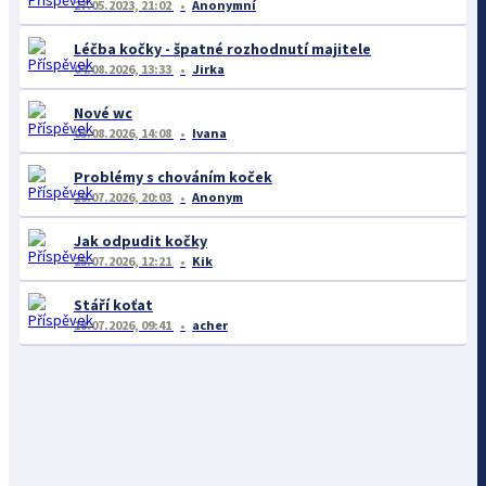
27.05.2023, 21:02
Anonymní
Léčba kočky - špatné rozhodnutí majitele
04.08.2026, 13:33
Jirka
Nové wc
03.08.2026, 14:08
Ivana
Problémy s chováním koček
29.07.2026, 20:03
Anonym
Jak odpudit kočky
25.07.2026, 12:21
Kik
Stáří koťat
18.07.2026, 09:41
acher