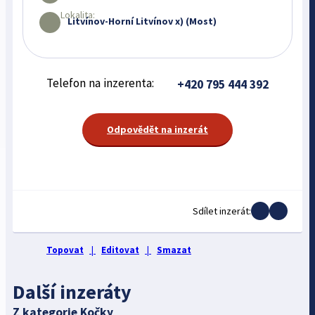
Lokalita:
Litvínov-Horní Litvínov x) (Most)
Telefon na inzerenta:
+420 795 444 392
Odpovědět na inzerát
Sdílet inzerát:
Topovat
|
Editovat
|
Smazat
Další inzeráty
Z kategorie Kočky