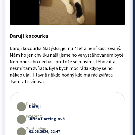
Daruji kocourka
Daruji kocourka Matýska, je mu 7 let a není kastrovaný.
Mám ho jen chvilku našli jsme ho ve vystěhováném bytě.
Nemohu si ho nechat, protože se musím stěhovat a
nesmí tam zvířata. Byla bych moc ráda kdyby se ho
někdo ujal. Hlavně někdo hodný kdo má rád zvířata.
Jsem z Litvínova.
Cena:
Daruji
Inzerent:
Jiřina Partinglová
Zveřejněno:
01.06.2026, 22:47