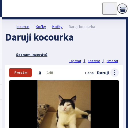
Inzerce
Kočky
Kočky
Daruji kocourka
Daruji kocourka
Seznam inzerátů
Topovat
|
Editovat
|
Smazat
⋮
0
Daruji
140
Cena:
Prodám