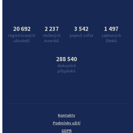
20 692
2 237
3 542
1 497
registrovaných
vložených
popisů zvířat
zajímavých
uživatelů
inzerátů
článků
288 540
diskuzních
příspěvků
Kontakty
Podmínky užití
GDPR