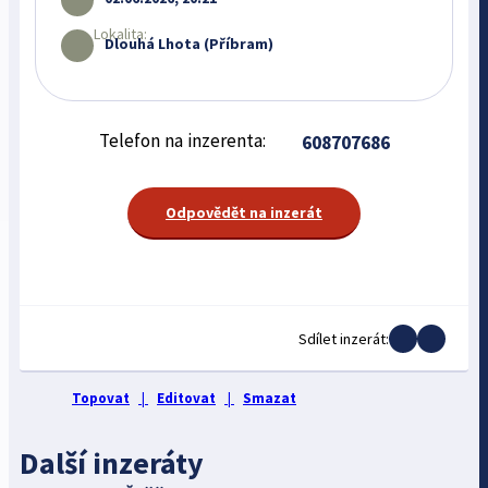
Lokalita:
Dlouhá Lhota (Příbram)
Telefon na inzerenta:
608707686
Odpovědět na inzerát
Sdílet inzerát:
Topovat
|
Editovat
|
Smazat
Další inzeráty