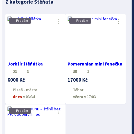
Z kategorie Štěňata
⋮
⋮
Prodám
Prodám
Jorkšír štěňátka
Pomeranian mini fenečka
23
3
85
1
6000 Kč
17000 Kč
Plzeň - město
Tábor
dnes
v 03:34
včera
v 17:03
⋮
Prodám