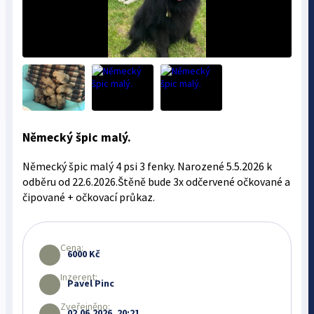
Německý špic malý.
Německý špic malý 4 psi 3 fenky. Narozené 5.5.2026 k
odběru od 22.6.2026.Štěně bude 3x odčervené očkované a
čipované + očkovací průkaz.
Cena:
6000 Kč
Inzerent:
Pavel Pinc
Zveřejněno:
02.06.2026, 20:21