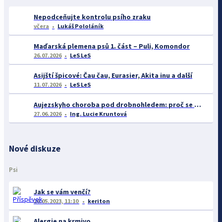
Nepodceňujte kontrolu psího zraku
včera
Lukáš Pololáník
Maďarská plemena psů 1. část – Puli, Komondor
26.07.2026
LeS LeS
Asijští špicové: Čau čau, Eurasier, Akita inu a další
11.07.2026
LeS LeS
Aujezskyho choroba pod drobnohledem: proč se o ní nyní mluví více než dříve
27.06.2026
Ing. Lucie Kruntová
Nové diskuze
Psi
Jak se vám venčí?
26.05.2023, 11:10
keriton
Alergie na krmivo