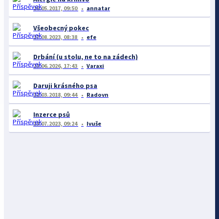
26.05.2017, 09:50
annatar
Všeobecný pokec
17.08.2023, 08:38
efe
Drbání (u stolu, ne to na zádech)
23.06.2026, 17:43
Varaxi
Daruji krásného psa
12.03.2018, 09:44
Radovn
Inzerce psů
13.07.2023, 09:24
Ivuše