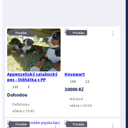
⋮
⋮
Prodám
Prodám
Appenzellský salašnický
Hovawart
pes - štěňátka s PP
108
12
105
5
30000 Kč
Dohodou
Náchod
Pelhřimov
včera
v 10:34
včera
v 10:43
⋮
⋮
Prodám
Prodám