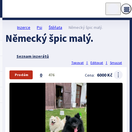
Inzerce
Psi
Štěňata
Německý špic malý.
Německý špic malý.
Seznam inzerátů
Topovat
|
Editovat
|
Smazat
⋮
0
6000 Kč
476
Cena:
Prodám