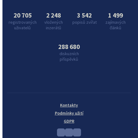
20 705
2 248
3 542
1 499
registrovaných
vložených
popisů zvířat
zajímavých
uživatelů
inzerátů
článků
288 680
diskuzních
příspěvků
Kontakty
Podmínky užití
GDPR