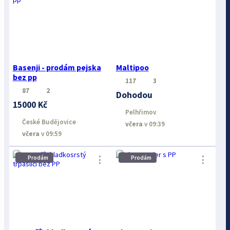
Basenji - prodám pejska
Maltipoo
bez pp
117
3
87
2
Dohodou
15000 Kč
Pelhřimov
České Budějovice
včera
v 09:39
včera
v 09:59
⋮
⋮
Prodám
Prodám