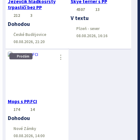
Jezevčík hladkosrstý
Skye terrier s PP
trpasličí bez PP
4507
13
212
3
V textu
Dohodou
Plzeň - sever
České Budějovice
08.08.2026, 16:16
08.08.2026, 21:20
⋮
Prodám
Mops s PP.FCI
174
14
Dohodou
Nové Zámky
08.08.2026, 14:00